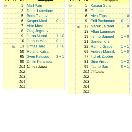
1
Märt Paju
1
Kaspar Suits
2
Denis Lutovinov
5
Tiit Leier
5
Boris Tsarjov
6
Aivo Täpsi
1 + 0
6
Kasper Mast
0 + 1
9
Priit Bachmann
0 + 1
7
Ahto Mast
12
Marek Lairand
1 + 0
8
Oleg Jegorov
18
Allan Laurimäe
9
Jarno Manni
1 + 0
19
Tenno Samuel
1 + 0
10
Jaanus Mäe
0 + 1
21
Sander Kirs
13
Urmas Järg
1 + 0
22
Ranno Grauen
1 + 1
50
Roland Kutsar
69
Andres Männik
1 + 0
65
Sven Palusoo
3 + 1
77
Indrek Zoober
80
Dmitri Peramets
81
Siim Viisut
1 + 2
101
Urmas Jägel
99
Tauno Sau
0 + 1
102
101
Tiit Leier
103
102
104
103
105
104
105