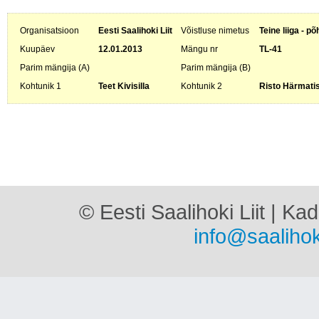
Organisatsioon
Eesti Saalihoki Liit
Võistluse nimetus
Teine liiga - p
Kuupäev
12.01.2013
Mängu nr
TL-41
Parim mängija (A)
Parim mängija (B)
Kohtunik 1
Teet Kivisilla
Kohtunik 2
Risto Härmati
© Eesti Saalihoki Liit | Ka
info@saalihok