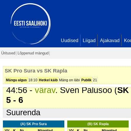
13:51 -
värav
. Ranno Grauen (
SK
18:04 -
värav
. Tenno Samuel (
SK
28:41 -
värav
. Andres Männik (
SK
2 - 5
32:49 -
värav
. Jarno Manni (
SK P
Uudised
Liigad
Ajakavad
Ko
33:38 -
värav
. Marek Lairand (
SK
Üritused
Lõppenud mängud
41:24 -
karistus (201 - Kepilöök)
.
42:15 -
värav
. Urmas Järg (
SK P
SK Pro Sura vs SK Rapla
- 6
Mängu algus
18:10
Hetkel käib
Mäng on läbi
Publik
21
44:56 -
värav
. Sven Palusoo (
SK 
5 - 6
Suurenda
(A) SK Pro Sura
(B) SK Rapla
VV
K
Nr
Mängijad
VV
K
Nr
Mängijad