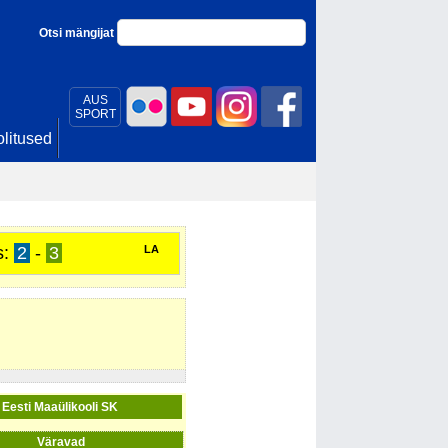
Otsi mängijat
AUS
SPORT
litused
s:
2
-
3
LA
Eesti Maaülikooli SK
Väravad