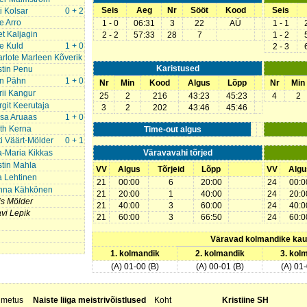
Seis
Aeg
Nr
Sööt
Kood
Seis
i Kolsar
0 + 2
le Arro
1 - 0
06:31
3
22
AÜ
1 - 1
et Kaljagin
2 - 2
57:33
28
7
1 - 2
e Kuld
1 + 0
2 - 3
rlote Marleen Kõverik
Karistused
stin Penu
in Pähn
1 + 0
Nr
Min
Kood
Algus
Lõpp
Nr
Min
ii Kangur
25
2
216
43:23
45:23
4
2
git Keerutaja
3
2
202
43:46
45:46
sa Aruaas
1 + 0
th Kerna
Time-out algus
i Väärt-Mölder
0 + 1
-Maria Kikkas
Väravavahi tõrjed
stin Mahla
VV
Algus
Tõrjeid
Lõpp
VV
Algu
a Lehtinen
21
00:00
6
20:00
24
00:0
nna Kähkönen
21
20:00
1
40:00
24
20:0
is Mölder
21
40:00
3
60:00
24
40:0
vi Lepik
21
60:00
3
66:50
24
60:0
Väravad kolmandike ka
1. kolmandik
2. kolmandik
3. kol
(A) 01-00 (B)
(A) 00-01 (B)
(A) 01-
nimetus
Naiste liiga meistrivõistlused
Koht
Kristiine SH