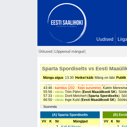
Uudised
Liig
Üritused
Lõppenud mängud
Sparta Spordiselts vs Eesti Maaüli
05:36 -
karistus (215 - Vale vahetus)
. Pille Arro (
Eesti 
06:31 -
värav
. Katrin Meresmaa (
Sparta Spordiselts
).
Mängu algus
13:30
Hetkel käib
Mäng on läbi
Publik
28:29 -
värav
. Kaisa Aruaas (
Eesti Maaülikooli SK
). S
43:23 -
karistus (216 - Liiga palju mängijaid väljakul)
. 
43:46 -
karistus (202 - Kepi surumine)
. Katrin Meresma
55:56 -
värav
. Triin Pähn (
Eesti Maaülikooli SK
). Sööt
57:33 -
värav
. Dorit Melchert (
Sparta Spordiselts
). Sö
66:50 -
värav
. Inge Kuld (
Eesti Maaülikooli SK
). Sööti
Suurenda
(A) Sparta Spordiselts
(B) Eest
VV
K
Nr
Mängijad
VV
K
Nr
2
Kati Kütisaar
2
Es