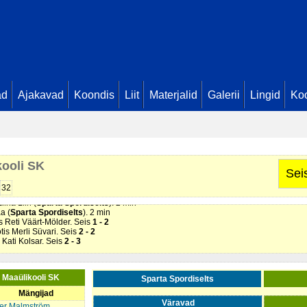
ad
Ajakavad
Koondis
Liit
Materjalid
Galerii
Lingid
Koo
kooli SK
Sei
Maaülikooli SK
). 2 min
 Söötis Teele Randoja. Seis
1 - 0
32
öötis Kati Kolsar. Seis
1 - 1
Elina Liin (
Sparta Spordiselts
). 2 min
a (
Sparta Spordiselts
). 2 min
is Reti Väärt-Mölder. Seis
1 - 2
ötis Merli Süvari. Seis
2 - 2
s Kati Kolsar. Seis
2 - 3
i Maaülikooli SK
Sparta Spordiselts
Mängijad
Väravad
ter Malmström