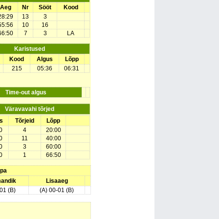
Aeg
Nr
Sööt
Kood
28:29
13
3
55:56
10
16
66:50
7
3
LA
Karistused
Kood
Algus
Lõpp
215
05:36
06:31
Time-out algus
Väravavahi tõrjed
s
Tõrjeid
Lõpp
0
4
20:00
0
11
40:00
0
3
60:00
0
1
66:50
upa
mandik
Lisaaeg
01 (B)
(A) 00-01 (B)