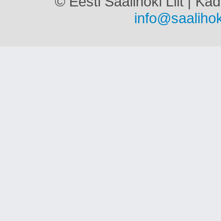
© Eesti Saalihoki Liit | Ka
info@saalihok