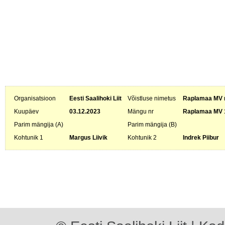
Organisatsioon
Eesti Saalihoki Liit
Võistluse nimetus
Raplamaa MV m
Kuupäev
03.12.2023
Mängu nr
Raplamaa MV 
Parim mängija (A)
Parim mängija (B)
Kohtunik 1
Margus Liivik
Kohtunik 2
Indrek Piibur