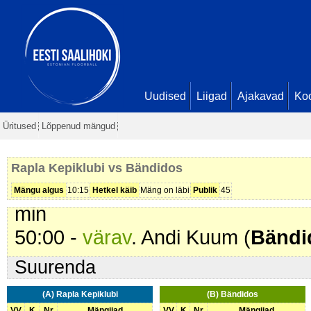
32:45 -
karistus (101 - Ebasportli
(
Bändidos
). 2+10 min
33:16 -
karistus (201 - Kepilöök)
.
34:32 -
karistus (201 - Kepilöök)
.
34:47 -
värav
. Pavel Berezinski (
Uudised
Liigad
Ajakavad
Ko
42:52 -
värav
. Ken Pähn (
Rapla 
Üritused
Lõppenud mängud
43:46 -
Ebaõnnestunud karistusv
44:24 -
värav
. Andi Kuum (
Bändi
Rapla Kepiklubi vs Bändidos
44:47 -
karistus (202 - Kepi suru
Mängu algus
10:15
Hetkel käib
Mäng on läbi
Publik
45
min
50:00 -
värav
. Andi Kuum (
Bändi
Suurenda
(A) Rapla Kepiklubi
(B) Bändidos
VV
K
Nr
Mängijad
VV
K
Nr
Mängijad