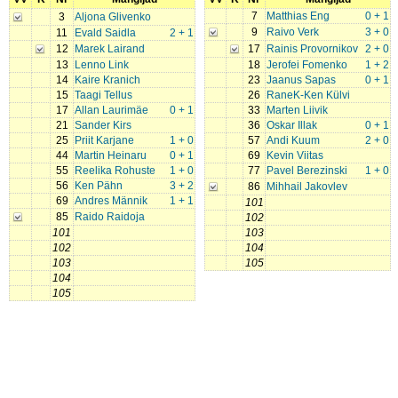
7
Matthias Eng
0 + 1
3
Aljona Glivenko
9
Raivo Verk
3 + 0
11
Evald Saidla
2 + 1
12
Marek Lairand
17
Rainis Provornikov
2 + 0
13
Lenno Link
18
Jerofei Fomenko
1 + 2
14
Kaire Kranich
23
Jaanus Sapas
0 + 1
15
Taagi Tellus
26
RaneK-Ken Külvi
17
Allan Laurimäe
0 + 1
33
Marten Liivik
21
Sander Kirs
36
Oskar Illak
0 + 1
25
Priit Karjane
1 + 0
57
Andi Kuum
2 + 0
44
Martin Heinaru
0 + 1
69
Kevin Viitas
55
Reelika Rohuste
1 + 0
77
Pavel Berezinski
1 + 0
56
Ken Pähn
3 + 2
86
Mihhail Jakovlev
69
Andres Männik
1 + 1
101
85
Raido Raidoja
102
101
103
102
104
103
105
104
105