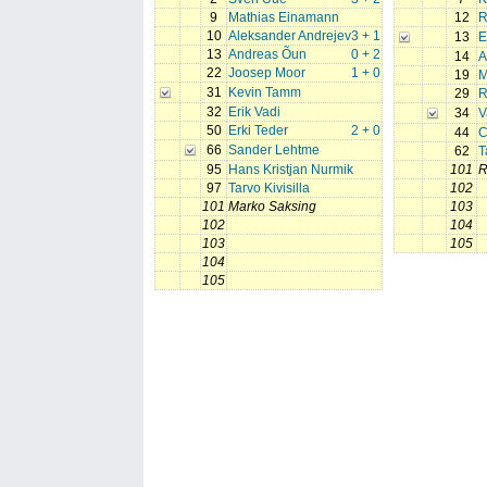
9
Mathias Einamann
12
R
10
Aleksander Andrejev
3 + 1
13
E
13
Andreas Õun
0 + 2
14
A
22
Joosep Moor
1 + 0
19
M
31
Kevin Tamm
29
R
32
Erik Vadi
34
V
50
Erki Teder
2 + 0
44
C
66
Sander Lehtme
62
T
95
Hans Kristjan Nurmik
101
R
97
Tarvo Kivisilla
102
101
Marko Saksing
103
102
104
103
105
104
105