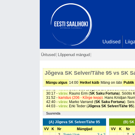
01:40 -
värav
. Sven Uue (
Jõgeva SK Selver/Tähe 95
)
Uudised
Liig
05:38 -
värav
. Erki Teder (
Jõgeva SK Selver/Tähe 95
)
07:07 -
värav
. Aleksander Andrejev (
Jõgeva SK Selver
07:34 -
värav
. Aleksander Andrejev (
Jõgeva SK Selver
Üritused
Lõppenud mängud
09:33 -
värav
. Rauno Erm (
SK Saku Fortuna
). Seis
4 -
14:55 -
värav
. Aleksander Andrejev (
Jõgeva SK Selver
14:58 -
värav
. Sven Uue (
Jõgeva SK Selver/Tähe 95
)
17:44 -
värav
. Joosep Moor (
Jõgeva SK Selver/Tähe 
Jõgeva SK Selver/Tähe 95 vs SK S
20:58 -
värav
. Rauno Erm (
SK Saku Fortuna
). Seis
7 -
23:46 -
karistus (202 - Kepi surumine)
. Cris Koppel (
SK
23:46 -
karistus (219 - Protesteerimine)
. Kristjan Mossi
Mängu algus
14:00
Hetkel käib
Mäng on läbi
Publik
26:33 -
värav
. Valdo Taevere (
SK Saku Fortuna
). Seis
28:42 -
värav
. Sven Uue (
Jõgeva SK Selver/Tähe 95
)
30:17 -
värav
. Rauno Erm (
SK Saku Fortuna
). Söötis 
31:52 -
karistus (206 - Kõrge kepp)
. Hans Kristjan Nurm
42:40 -
värav
. Marko Varrand (
SK Saku Fortuna
). Sei
44:03 -
värav
. Erki Teder (
Jõgeva SK Selver/Tähe 95
)
Suurenda
(A) Jõgeva SK Selver/Tähe 95
(B) SK
VV
K
Nr
Mängijad
VV
K
Nr
2
Sven Uue
3 + 2
7
K