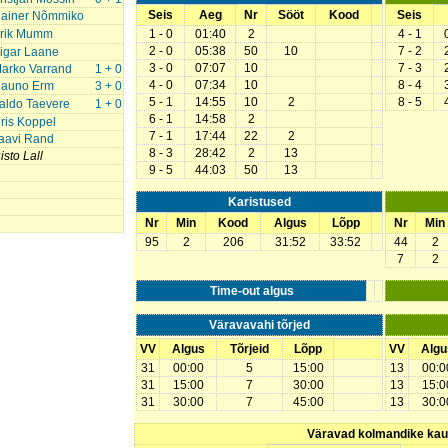
Seis
Aeg
Nr
Sööt
Kood
Seis
ainer Nõmmiko
rik Mumm
1 - 0
01:40
2
4 - 1
2 - 0
05:38
50
10
7 - 2
igar Laane
3 - 0
07:07
10
7 - 3
arko Varrand
1 + 0
4 - 0
07:34
10
8 - 4
auno Erm
3 + 0
5 - 1
14:55
10
2
8 - 5
aldo Taevere
1 + 0
6 - 1
14:58
2
ris Koppel
7 - 1
17:44
22
2
aavi Rand
8 - 3
28:42
2
13
isto Lall
9 - 5
44:03
50
13
Karistused
Nr
Min
Kood
Algus
Lõpp
Nr
Min
95
2
206
31:52
33:52
44
2
7
2
Time-out algus
Väravavahi tõrjed
VV
Algus
Tõrjeid
Lõpp
VV
Algu
31
00:00
5
15:00
13
00:0
31
15:00
7
30:00
13
15:0
31
30:00
7
45:00
13
30:0
Väravad kolmandike ka