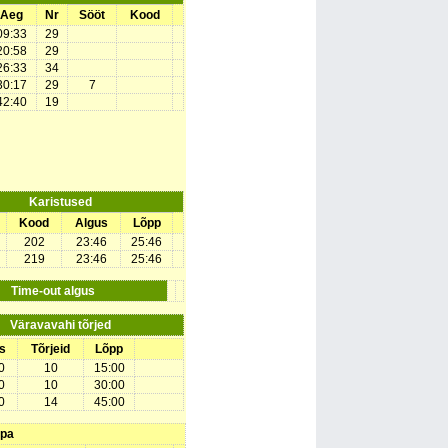
Aeg
Nr
Sööt
Kood
09:33
29
20:58
29
26:33
34
30:17
29
7
42:40
19
Karistused
Kood
Algus
Lõpp
202
23:46
25:46
219
23:46
25:46
Time-out algus
Väravavahi tõrjed
s
Tõrjeid
Lõpp
0
10
15:00
0
10
30:00
0
14
45:00
upa