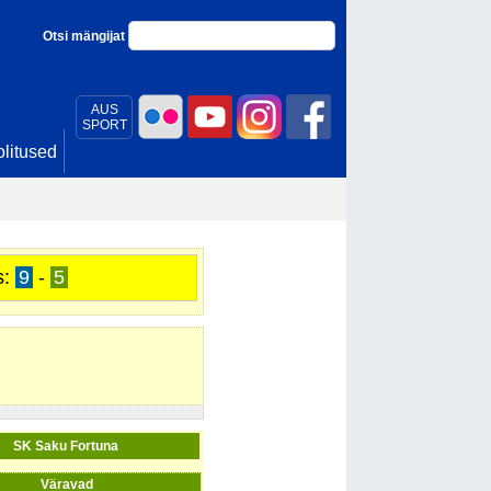
Otsi mängijat
AUS
SPORT
litused
s:
9
-
5
SK Saku Fortuna
Väravad