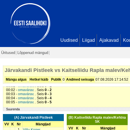
Uudised
Liigad
Ajakavad
Ko
Üritused
Lõppenud mängud
Järvakandi Pistleek vs Kaitseliidu Rapla malev/K
Mängu algus
Hetkel käib
Publik
0
Andmed seisuga
07.08.2026 17:14:52
00:01 -
omavärav
. . Seis
0 - 1
00:02 -
omavärav
. . Seis
0 - 2
00:03 -
omavärav
. . Seis
0 - 3
00:04 -
omavärav
. . Seis
0 - 4
00:05 -
omavärav
. . Seis
0 - 5
Suurenda
(A) Järvakandi Pistleek
(B) Kaitseliidu Rapla malev/Kehtna
SK
VV
K
Nr
Mängijad
VV
K
Nr
Mängijad
1
Villu Koger