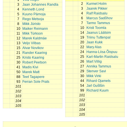
2
Kurmet Holm
3
Jaan Johannes Randla
3
Jaarek Pikker
4
Kenneth Lond
4
Ralf Raidsalu
5
Kuuno Pärnoja
6
Marcus Sadõhov
7
Rego Metsoja
7
Tarmo Tammus
8
Mikk Jüristo
10
Kristi Toomla
10
Maiker Reimann
14
Jaanus Läätsim
11
Mikk Türkson
19
Triinu Tuttenpal
12
Marek Kaldmäe
20
Jaan Kukk
13
Veljo Vilbas
22
Mary Alas
15
Alvar Novikov
24
Hanna-Liisa Õispuu
21
Rander Kaaring
25
Karl-Martin Raidsalu
25
Kristo Kaaring
26
Mart Villig
30
Robert Peetson
27
Annika Tammus
41
Madis Kivi
29
Stenver Savi
50
Marek Matt
30
Mikk Virki
88
Teet Tagapere
44
Rihard Ojamets
93
Ferran Sole Prats
54
Jarl Guštšin
101
99
Richard Kuum
102
101
103
102
104
103
105
104
105