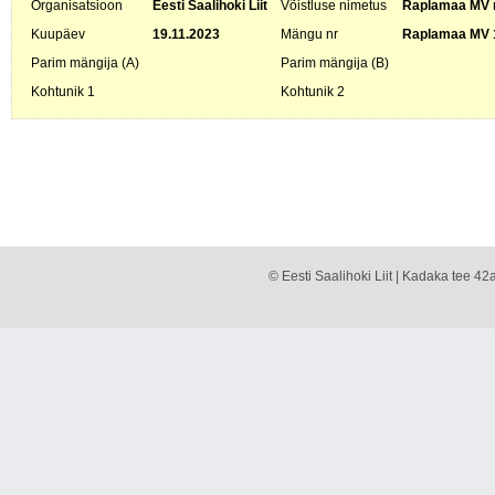
Organisatsioon
Eesti Saalihoki Liit
Võistluse nimetus
Raplamaa MV m
Kuupäev
19.11.2023
Mängu nr
Raplamaa MV 
Parim mängija (A)
Parim mängija (B)
Kohtunik 1
Kohtunik 2
© Eesti Saalihoki Liit | Kadaka tee 42a