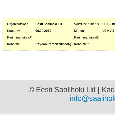
Organisatsioon
Eesti Saalihoki Liit
Võistluse nimetus
U9 B - k
Kuupäev
06.04.2019
Mängu nr
U9 KV-8
Parim mängija (A)
Parim mängija (B)
Kohtunik 1
Reydan Ramon Niineorg
Kohtunik 2
© Eesti Saalihoki Liit | Ka
info@saalihok