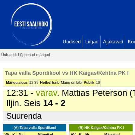
08:50 -
värav
. Sander Nagornõi (
09:32 -
värav
. Andrej Iljin (
Tapa v
Nagornõi. Seis
10 - 1
09:55 -
värav
. Kalmer Sooniste (
Ricardo Duder. Seis
11 - 1
Uudised
Liigad
Ajakavad
Ko
10:33 -
värav
. Ricardo Duder (
Ta
Üritused
Lõppenud mängud
11:01 -
värav
. Genri Bärengrub (
11:37 -
värav
. Andrej Iljin (
Tapa v
Tapa valla Spordikool vs HK Kaigas/Kehtna PK I
Nagornõi. Seis
13 - 2
Mängu algus
12:39
Hetkel käib
Mäng on läbi
Publik
10
12:31 -
värav
. Mattias Peterson (
Iljin. Seis
14 - 2
Suurenda
(A) Tapa valla Spordikool
(B) HK Kaigas/Kehtna PK I
VV
K
Nr
Mängijad
VV
K
Nr
Mängijad