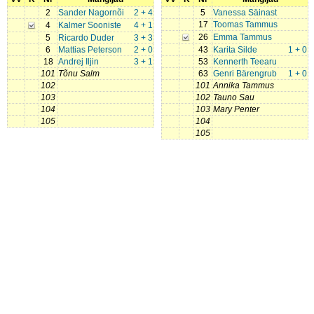
2
Sander Nagornõi
2 + 4
5
Vanessa Säinast
17
Toomas Tammus
4
Kalmer Sooniste
4 + 1
26
Emma Tammus
5
Ricardo Duder
3 + 3
6
Mattias Peterson
2 + 0
43
Karita Silde
1 + 0
18
Andrej Iljin
3 + 1
53
Kennerth Teearu
101
Tõnu Salm
63
Genri Bärengrub
1 + 0
102
101
Annika Tammus
103
102
Tauno Sau
104
103
Mary Penter
105
104
105