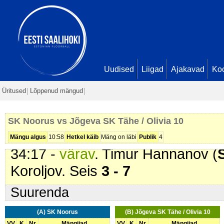
Eerik Kruus. Seis
1 - 4
27:47 -
värav
. Artjom Garajev (
SK
Seis
2 - 4
28:15 -
värav
. Kaarel Eerik Kruus
Ranek Aas. Seis
2 - 5
Uudised
Liigad
Ajakavad
Ko
31:00 -
värav
. Kaarel Eerik Kruus
Üritused
Lõppenud mängud
Reio Sai. Seis
2 - 6
32:48 -
värav
. Marcus Õunmaa (
SK Noorus vs Jõgeva SK Tähe / Olivia 10
7
Mängu algus
10:58
Hetkel käib
Mäng on läbi
Publik
4
34:17 -
värav
. Timur Hannanov (
Koroljov. Seis
3 - 7
Suurenda
(A) SK Noorus
(B) Jõgeva SK Tähe / Olivia 10
VV
K
Nr
Mängijad
VV
K
Nr
Mängijad