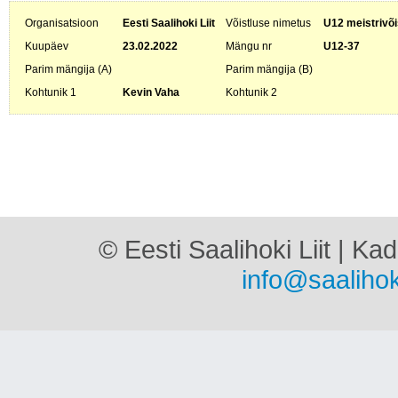
Organisatsioon
Eesti Saalihoki Liit
Võistluse nimetus
U12 meistrivõi
Kuupäev
23.02.2022
Mängu nr
U12-37
Parim mängija (A)
Parim mängija (B)
Kohtunik 1
Kevin Vaha
Kohtunik 2
© Eesti Saalihoki Liit | Ka
info@saalihok