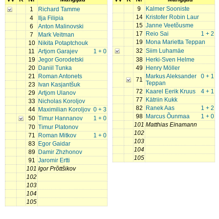
9
Kalmer Sooniste
1
Richard Tamme
14
Kristofer Robin Laur
4
Ilja Filipia
15
Janne Veetõusme
6
Anton Malinovski
17
Reio Sai
1 + 2
7
Mark Veitman
19
Mona Marietta Teppan
10
Nikita Potaptchouk
32
Siim Luhamäe
11
Artjom Garajev
1 + 0
19
Jegor Gorodetski
38
Herki-Sven Helme
20
Daniil Tunka
49
Henry Möller
21
Roman Antonets
Markus Aleksander
0 + 1
71
Teppan
23
Ivan Kasjantšuk
72
Kaarel Eerik Kruus
4 + 1
29
Artjom Ulanov
77
Kätriin Kukk
33
Nicholas Koroljov
82
Ranek Aas
1 + 2
44
Maximilian Koroljov
0 + 3
98
Marcus Õunmaa
1 + 0
50
Timur Hannanov
1 + 0
101
Matthias Einamann
70
Timur Platonov
102
71
Roman Mitkov
1 + 0
103
83
Egor Gaidar
104
89
Damir Zhzhonov
105
91
Jaromir Ertti
101
Igor Prõttšikov
102
103
104
105