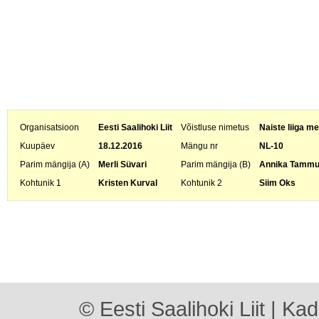
Organisatsioon
Eesti Saalihoki Liit
Võistluse nimetus
Naiste liiga me
Kuupäev
18.12.2016
Mängu nr
NL-10
Parim mängija (A)
Merli Süvari
Parim mängija (B)
Annika Tamm
Kohtunik 1
Kristen Kurval
Kohtunik 2
Siim Oks
© Eesti Saalihoki Liit | Ka