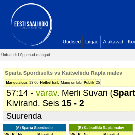
39:10 -
värav
. Tiina Krutob (
Spart
Guske. Seis
12 - 1
44:29 -
värav
. Evelyn Gold (
Kait
46:08 -
värav
. Sirli Nellis (
Sparta 
Seis
13 - 2
Uudised
Liigad
Ajakavad
Ko
54:22 -
karistus (216 - Liiga palju
Üritused
Lõppenud mängud
(
Kaitseliidu Rapla malev
). 2 mi
56:17 -
värav
. Kati Kütisaar (
Spar
Sparta Spordiselts vs Kaitseliidu Rapla malev
Seis
14 - 2
Mängu algus
13:00
Hetkel käib
Mäng on läbi
Publik
25
57:14 -
värav
. Merli Süvari (
Spart
Kivirand. Seis
15 - 2
Suurenda
(A) Sparta Spordiselts
(B) Kaitseliidu Rapla malev
VV
K
Nr
Mängijad
VV
K
Nr
Mängijad