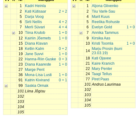
1
Kadri Heinla
1
Aljona Glivenko
2
Kati Kütisaar
2 + 2
2
Tiiu Varik-Sau
5
Darja Voog
4
Marit Kuus
6
Sirli Nellis
4 + 2
5
Reelika Rohuste
7
Merli Süvari
4 + 4
6
Evelyn Gold
1 + 0
10
Tiina Krutob
1 + 0
7
Annika Tammus
12
Kairiin Jõemets
1 + 0
9
Kirsika Aas
15
Diana Klavan
10
Kristi Toomla
1 + 0
18
Ketlin Kalm
0 + 2
Marju Prosin (kuni
14
23.03.19)
19
Jane Suvvi
1 + 0
18
Kati Ojavee
22
Hanna-Riin Guske
0 + 3
21
Kaire Kranich
23
Diana Kaareste
1 + 0
22
Mary Penter
27
Marge Pent
24
Taagi Tellus
36
Mona-Lisa Lusti
1 + 0
77
Piret Paas
91
Katrin Kivirand
0 + 1
101
Andrus Laurimaa
99
Saskia Ormak
102
101
Liina Jõgisu
103
102
104
103
105
104
105