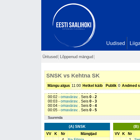
Uudised
Liig
Üritused
Lõppenud mängud
SNSK vs Kehtna SK
Mängu algus
11:00
Hetkel käib
Publik
0
Andmed s
00:01 -
omavärav
. . Seis
0 - 1
00:02 -
omavärav
. . Seis
0 - 2
00:03 -
omavärav
. . Seis
0 - 3
00:04 -
omavärav
. . Seis
0 - 4
00:05 -
omavärav
. . Seis
0 - 5
Suurenda
(A) SNSK
(B)
VV
K
Nr
Mängijad
VV
K
Nr
4
Ilja Filipia
1
Se