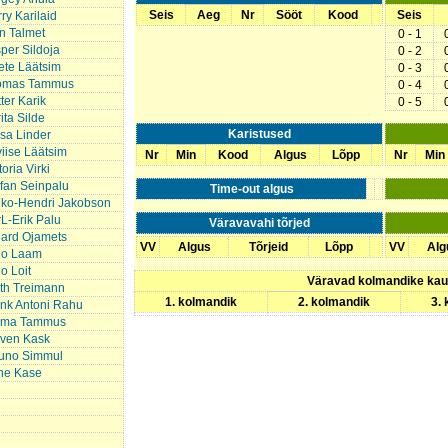
Seis
Aeg
Nr
Sööt
Kood
Seis
ry Karilaid
in Talmet
0 - 1
per Sildoja
0 - 2
ete Läätsim
0 - 3
omas Tammus
0 - 4
ter Karik
0 - 5
ita Silde
Karistused
sa Linder
iise Läätsim
Nr
Min
Kood
Algus
Lõpp
Nr
Min
toria Virki
fan Seinpalu
Time-out algus
iko-Hendri Jakobson
L-Erik Palu
Väravavahi tõrjed
hard Ojamets
VV
Algus
Tõrjeid
Lõpp
VV
Alg
ho Laam
o Loit
Väravad kolmandike ka
th Treimann
1. kolmandik
2. kolmandik
3.
nk Antoni Rahu
ma Tammus
even Kask
uno Simmul
ne Kase