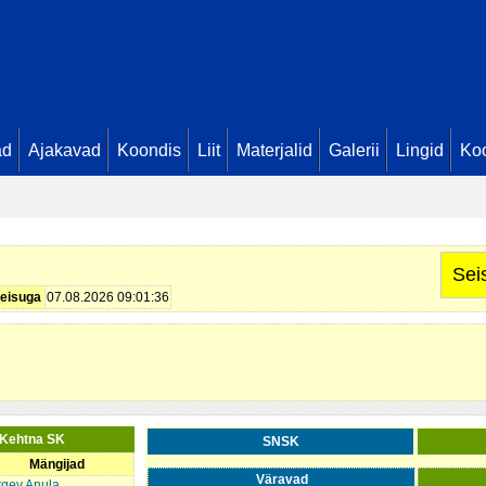
ad
Ajakavad
Koondis
Liit
Materjalid
Galerii
Lingid
Koo
Sei
eisuga
07.08.2026 09:01:36
 Kehtna SK
SNSK
Mängijad
Väravad
rgey Anula