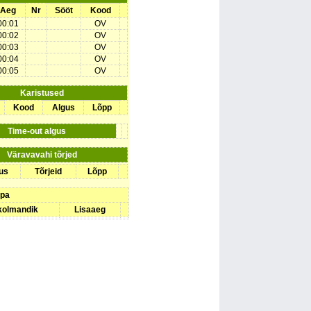
Aeg
Nr
Sööt
Kood
00:01
OV
00:02
OV
00:03
OV
00:04
OV
00:05
OV
Karistused
Kood
Algus
Lõpp
Time-out algus
Väravavahi tõrjed
us
Tõrjeid
Lõpp
upa
 kolmandik
Lisaaeg