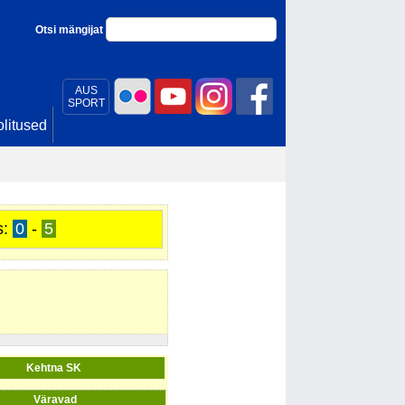
Otsi mängijat
AUS
SPORT
litused
s:
0
-
5
Kehtna SK
Väravad