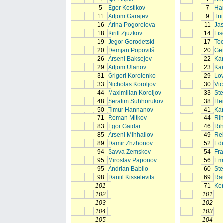
5
Egor Kostikov
7
Har
11
Artjom Garajev
9
Tri
16
Arina Pogorelova
11
Jas
18
Kirill Zjuzkov
14
Lis
19
Jegor Gorodetski
17
To
20
Demjan Popovitš
20
Get
26
Arseni Baksejev
22
Kar
29
Artjom Ulanov
23
Kai
31
Grigori Korolenko
29
Lov
33
Nicholas Koroljov
30
Vic
44
Maximilian Koroljov
33
Ste
48
Serafim Suhhorukov
38
He
50
Timur Hannanov
41
Kar
71
Roman Mitkov
44
Ri
83
Egor Gaidar
46
Ri
85
Arseni Mihhailov
49
Rei
89
Damir Zhzhonov
52
Edi
94
Savva Zemskov
54
Fra
95
Miroslav Paponov
56
Em
95
Andrian Babilo
60
St
98
Daniil Kisselevits
69
Ra
101
71
Ke
102
101
103
102
104
103
105
104