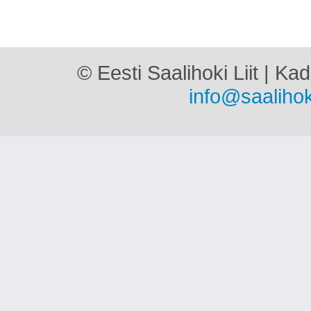
© Eesti Saalihoki Liit | Ka
info@saalihok