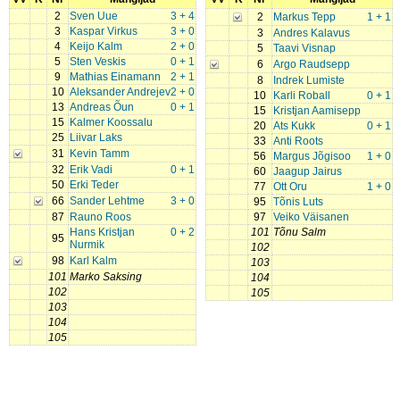
2
Sven Uue
3 + 4
2
Markus Tepp
1 + 1
3
Kaspar Virkus
3 + 0
3
Andres Kalavus
4
Keijo Kalm
2 + 0
5
Taavi Visnap
5
Sten Veskis
0 + 1
6
Argo Raudsepp
9
Mathias Einamann
2 + 1
8
Indrek Lumiste
10
Aleksander Andrejev
2 + 0
10
Karli Roball
0 + 1
13
Andreas Õun
0 + 1
15
Kristjan Aamisepp
15
Kalmer Koossalu
20
Ats Kukk
0 + 1
25
Liivar Laks
33
Anti Roots
31
Kevin Tamm
56
Margus Jõgisoo
1 + 0
32
Erik Vadi
0 + 1
60
Jaagup Jairus
50
Erki Teder
77
Ott Oru
1 + 0
66
Sander Lehtme
3 + 0
95
Tõnis Luts
87
Rauno Roos
97
Veiko Väisanen
Hans Kristjan
0 + 2
101
Tõnu Salm
95
Nurmik
102
98
Karl Kalm
103
101
Marko Saksing
104
102
105
103
104
105