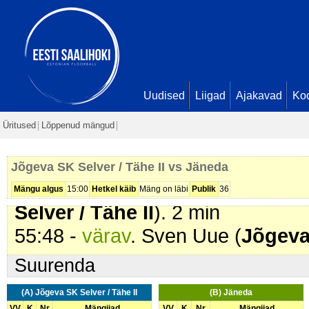
Sven Uue. Seis
11 - 3
49:42 -
värav
. Sven Uue (
Jõgeva 
49:51 -
värav
. Mathias Einamann 
Andreas Õun. Seis
13 - 3
52:12 -
värav
. Kaspar Virkus (
Jõg
Uudised
Liigad
Ajakavad
Ko
Hans Kristjan Nurmik. Seis
14 - 3
Üritused
Lõppenud mängud
53:59 -
karistus (212 - Maas män
/ Tähe II
). 2 min
Jõgeva SK Selver / Tähe II vs Jäneda
54:48 -
karistus (219 - Protestee
Mängu algus
15:00
Hetkel käib
Mäng on läbi
Publik
36
Selver / Tähe II
). 2 min
55:48 -
värav
. Sven Uue (
Jõgeva 
Suurenda
(A) Jõgeva SK Selver / Tähe II
(B) Jäneda
VV
K
Nr
Mängijad
VV
K
Nr
Mängijad