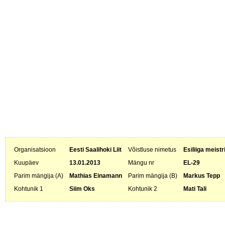
Organisatsioon
Eesti Saalihoki Liit
Võistluse nimetus
Esiliiga meistr
Kuupäev
13.01.2013
Mängu nr
EL-29
Parim mängija (A)
Mathias Einamann
Parim mängija (B)
Markus Tepp
Kohtunik 1
Siim Oks
Kohtunik 2
Mati Tali