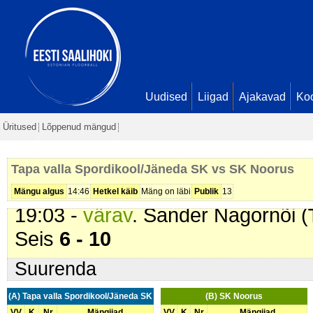
13:00 -
värav
. Serafim Suhhoruko
Seis
3 - 8
15:03 -
värav
. Serafim Suhhoruko
Altuhhov. Seis
3 - 9
15:36 -
värav
. Sander Nagornõi (
Uudised
Liigad
Ajakavad
Ko
Seis
4 - 9
Üritused
Lõppenud mängud
15:50 -
omavärav
. . Seis
5 - 9
16:16 -
värav
. Serafim Suhhoruko
Tapa valla Spordikool/Jäneda SK vs SK Noorus
Seis
5 - 10
Mängu algus
14:46
Hetkel käib
Mäng on läbi
Publik
13
19:03 -
värav
. Sander Nagornõi (
Seis
6 - 10
Suurenda
(A) Tapa valla Spordikool/Jäneda SK
(B) SK Noorus
VV
K
Nr
Mängijad
VV
K
Nr
Mängijad