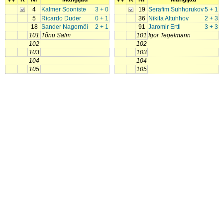
4
Kalmer Sooniste
3 + 0
19
Serafim Suhhorukov
5 + 1
5
Ricardo Duder
0 + 1
36
Nikita Altuhhov
2 + 3
18
Sander Nagornõi
2 + 1
91
Jaromir Ertti
3 + 3
101
Tõnu Salm
101
Igor Tegelmann
102
102
103
103
104
104
105
105