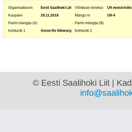
Organisatsioon
Eesti Saalihoki Liit
Võistluse nimetus
U9 meistrivõis
Kuupäev
29.11.2018
Mängu nr
U9-4
Parim mängija (A)
Parim mängija (B)
Kohtunik 1
Amon Re Niineorg
Kohtunik 2
© Eesti Saalihoki Liit | Ka
info@saalihok