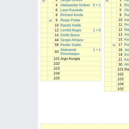
2
Sergei Kirillov
1
Ka
4
Aleksander Kistner
0 + 1
3
Ri
6
Lauri Kuusisto
5
Ol
8
Richard Kerde
9
Ra
10
Iv
9
Reigo Podar
11
Pr
10
Rando Hallik
12
Ma
12
Lembit Nugis
1 + 0
13
Ai
14
Dmitri Burov
15
Ka
44
Sergei Arhipov
17
Ra
59
Peeter Subbi
Aleksandr
1 + 1
18
Je
93
Ponomarjov
19
Kri
101
Argo Kungla
21
Ka
102
30
All
103
101
Ra
104
102
105
103
104
105