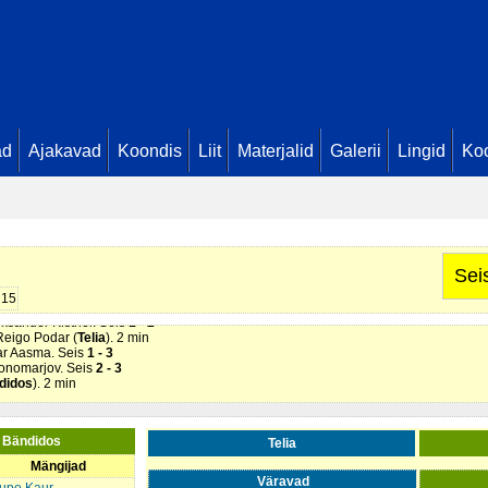
ad
Ajakavad
Koondis
Liit
Materjalid
Galerii
Lingid
Koo
dos
). 2 min
ändidos
). 2 min
s Provornikov. Seis
0 - 1
Sei
ndidos
). 2 min
ner (
Telia
). 2 min
15
Aivar Aasma. Seis
0 - 2
leksander Kistner. Seis
1 - 2
Reigo Podar (
Telia
). 2 min
var Aasma. Seis
1 - 3
Ponomarjov. Seis
2 - 3
didos
). 2 min
) Bändidos
Telia
Mängijad
Väravad