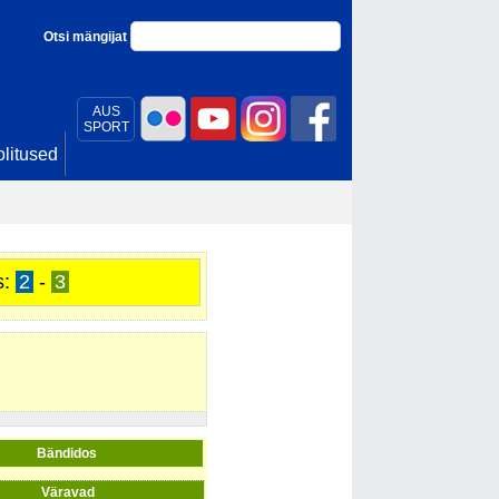
Otsi mängijat
AUS
SPORT
litused
s:
2
-
3
Bändidos
Väravad