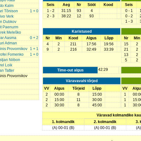
upo Kaur
Seis
Aeg
Nr
Sööt
Kood
Seis
sto Kalm
1 - 2
31:15
93
4
0 - 1
ari Tõnison
1 + 0
2 - 3
38:22
12
93
0 - 2
ivo Verk
1 - 3
an Dubkov
iit Paenurm
Karistused
rek Meleško
var Aasma
0 + 2
Nr
Min
Kood
Algus
Lõpp
Nr
Min
uri Adman
4
2
211
17:56
19:56
15
2
inis Provornikov
1 + 1
9
2
216
32:49
33:39
21
2
rofei Fomenko
1 + 0
13
2
stjan Niibon
5
2
rel Loik
42:29
Time-out algus
an Tatter
inis Provornikov
Väravavahi tõrjed
VV
Algus
Tõrjeid
Lõpp
VV
Algu
2
00:00
8
15:00
1
00:0
2
15:00
11
30:00
1
15:0
2
30:00
8
45:00
1
30:0
Väravad kolmandike ka
1. kolmandik
2. kolmandik
3.
(A) 00-01 (B)
(A) 00-01 (B)
(A