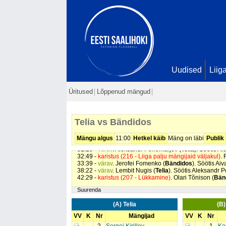
Uudised
Liig
Üritused
Lõppenud mängud
07:06 -
karistus (201 - Kepilöök)
. Kauri Adman (
Bändi
13:10 -
karistus (212 - Maas mängimine)
. Karel Loik (
B
Telia vs Bändidos
14:36 -
värav
. Olari Tõnison (
Bändidos
). Söötis Raini
17:02 -
karistus (213 - Käega mäng)
. Aivar Aasma (
Bä
17:56 -
karistus (211 - Vale vahemaa)
. Aleksander Kist
Mängu algus
11:00
Hetkel käib
Mäng on läbi
Publik
27:43 -
värav
. Rainis Provornikov (
Bändidos
). Söötis 
31:15 -
värav
. Aleksandr Ponomarjov (
Telia
). Söötis A
32:49 -
karistus (216 - Liiga palju mängijaid väljakul)
. 
33:39 -
värav
. Jerofei Fomenko (
Bändidos
). Söötis Ai
38:22 -
värav
. Lembit Nugis (
Telia
). Söötis Aleksandr 
42:29 -
karistus (207 - Lükkamine)
. Olari Tõnison (
Bän
Suurenda
(A) Telia
(B
VV
K
Nr
Mängijad
VV
K
Nr