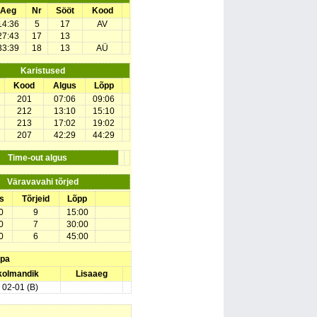
Aeg
Nr
Sööt
Kood
14:36
5
17
AV
27:43
17
13
33:39
18
13
AÜ
Karistused
Kood
Algus
Lõpp
201
07:06
09:06
212
13:10
15:10
213
17:02
19:02
207
42:29
44:29
Time-out algus
Väravavahi tõrjed
s
Tõrjeid
Lõpp
0
9
15:00
0
7
30:00
0
6
45:00
upa
 kolmandik
Lisaaeg
) 02-01 (B)