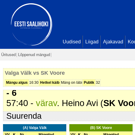
39:52 -
karistus (201 - Kepilöök)
.
44:27 -
värav
. Hans Kristjan Muhe
2 - 4
44:53 -
värav
. Hans Kristjan Muhe
2 - 5
Uudised
Liigad
Ajakavad
Ko
46:30 -
värav
. Karli Säärits (
SK V
Üritused
Lõppenud mängud
Seis
2 - 6
55:47 -
Ebaõnnestunud karistusv
Valga Välk vs SK Voore
56:11 -
värav
. Margo Pärnaku (
Va
Mängu algus
16:30
Hetkel käib
Mäng on läbi
Publik
32
- 6
57:40 -
värav
. Heino Avi (
SK Voo
Suurenda
(A) Valga Välk
(B) SK Voore
VV
K
Nr
Mängijad
VV
K
Nr
Mängijad