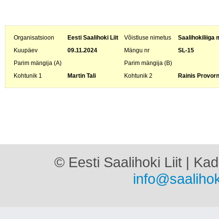
Organisatsioon
Eesti Saalihoki Liit
Võistluse nimetus
Saalihokiliiga 
Kuupäev
09.11.2024
Mängu nr
SL-15
Parim mängija (A)
Parim mängija (B)
Kohtunik 1
Martin Tali
Kohtunik 2
Rainis Provor
© Eesti Saalihoki Liit | Ka
info@saalihok