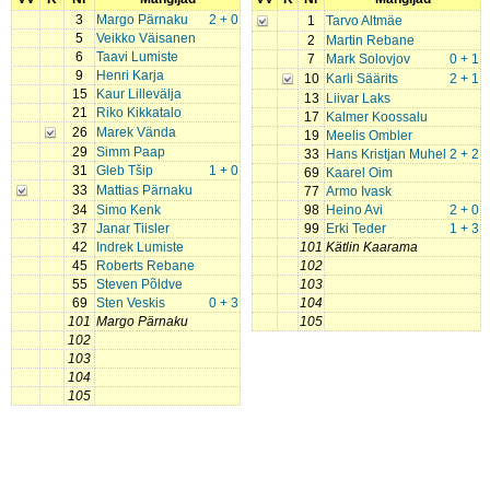
3
Margo Pärnaku
2 + 0
1
Tarvo Altmäe
5
Veikko Väisanen
2
Martin Rebane
6
Taavi Lumiste
7
Mark Solovjov
0 + 1
9
Henri Karja
10
Karli Säärits
2 + 1
15
Kaur Lillevälja
13
Liivar Laks
21
Riko Kikkatalo
17
Kalmer Koossalu
26
Marek Vända
19
Meelis Ombler
29
Simm Paap
33
Hans Kristjan Muhel
2 + 2
31
Gleb Tšip
1 + 0
69
Kaarel Oim
33
Mattias Pärnaku
77
Armo Ivask
34
Simo Kenk
98
Heino Avi
2 + 0
37
Janar Tiisler
99
Erki Teder
1 + 3
42
Indrek Lumiste
101
Kätlin Kaarama
45
Roberts Rebane
102
55
Steven Põldve
103
69
Sten Veskis
0 + 3
104
101
Margo Pärnaku
105
102
103
104
105