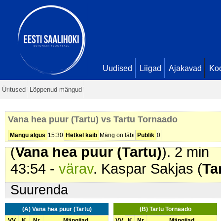
01:03 -
värav
. Karli Säärits (
Vana
Ombler. Seis
1 - 0
16:32 -
värav
. Erik Vadi (
Tartu T
21:14 -
värav
. Timmo Zimmerman
Teder. Seis
1 - 2
Uudised
Liigad
Ajakavad
Ko
24:35 -
värav
. Kaarel Õim (
Tartu
Üritused
Lõppenud mängud
31:50 -
värav
. Kaspar Sakjas (
Ta
Seis
1 - 4
Vana hea puur (Tartu) vs Tartu Tornaado
41:55 -
karistus (216 - Liiga palju
Mängu algus
15:30
Hetkel käib
Mäng on läbi
Publik
0
(
Vana hea puur (Tartu)
). 2 min
43:54 -
värav
. Kaspar Sakjas (
Ta
Suurenda
(A) Vana hea puur (Tartu)
(B) Tartu Tornaado
VV
K
Nr
Mängijad
VV
K
Nr
Mängijad