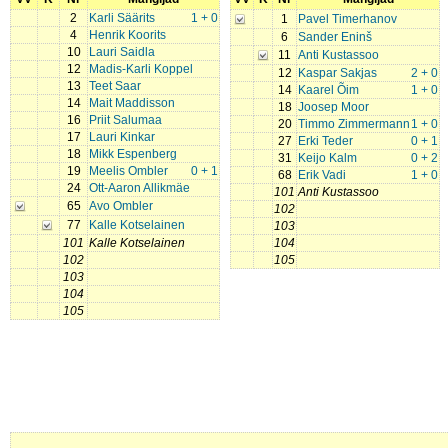
2
Karli Säärits
1 + 0
1
Pavel Timerhanov
4
Henrik Koorits
6
Sander Eninš
10
Lauri Saidla
11
Anti Kustassoo
12
Madis-Karli Koppel
12
Kaspar Sakjas
2 + 0
13
Teet Saar
14
Kaarel Õim
1 + 0
14
Mait Maddisson
18
Joosep Moor
16
Priit Salumaa
20
Timmo Zimmermann
1 + 0
17
Lauri Kinkar
27
Erki Teder
0 + 1
18
Mikk Espenberg
31
Keijo Kalm
0 + 2
19
Meelis Ombler
0 + 1
68
Erik Vadi
1 + 0
24
Ott-Aaron Allikmäe
101
Anti Kustassoo
65
Avo Ombler
102
77
Kalle Kotselainen
103
101
Kalle Kotselainen
104
102
105
103
104
105