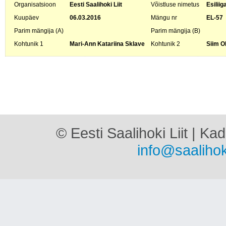
Organisatsioon
Eesti Saalihoki Liit
Võistluse nimetus
Esiliig
Kuupäev
06.03.2016
Mängu nr
EL-57
Parim mängija (A)
Parim mängija (B)
Kohtunik 1
Mari-Ann Katariina Sklave
Kohtunik 2
Siim O
© Eesti Saalihoki Liit | Ka
info@saalihok