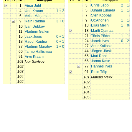
3
Chris Lepp
2 + 1
1
Ainar Juht
5
Juhani Lumera
1 + 1
4
Uno Kraam
1 + 2
7
Sten Koobas
6
Veiko Märjamaa
9
Ott Ahonen
1 + 1
9
Rain Raidna
3 + 0
13
Elias Melin
1 + 0
10
Ivan Dubkov
18
Martti Ojamaa
11
Vladimir Galkin
21
Tõnis Põder
1 + 1
15
Jaak Jõgis
0 + 1
24
Janek Ilves
0 + 2
18
Raoul Raidna
0 + 1
27
Artur Kallaste
37
Vladimir Muratov
1 + 0
44
Jörgen Järsk
60
Tarmo Hallismaa
65
Mart Roht
91
Arvo Kraam
66
Jorma Kase
101
Igor Savlvov
77
Hannes Ilves
102
103
91
Risto Tölp
104
101
Markus Mekk
105
102
103
104
105