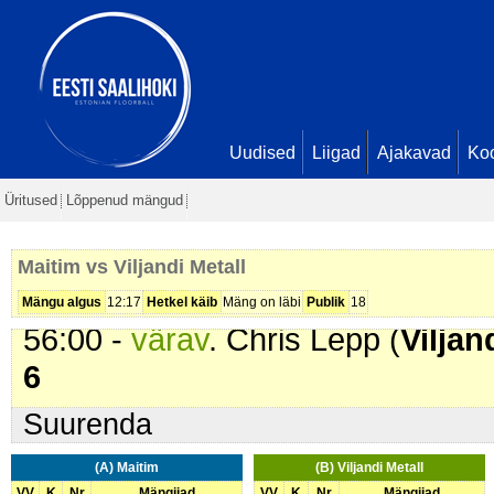
43:10 -
värav
. Uno Kraam (
Maiti
49:07 -
värav
. Elias Melin (
Viljan
3
49:13 -
karistus (212 - Maas män
min
Uudised
Liigad
Ajakavad
Ko
51:09 -
värav
. Tõnis Põder (
Vilja
Üritused
Lõppenud mängud
4
54:30 -
värav
. Ott Ahonen (
Viljan
Maitim vs Viljandi Metall
5
Mängu algus
12:17
Hetkel käib
Mäng on läbi
Publik
18
56:00 -
värav
. Chris Lepp (
Viljan
6
Suurenda
(A) Maitim
(B) Viljandi Metall
VV
K
Nr
Mängijad
VV
K
Nr
Mängijad