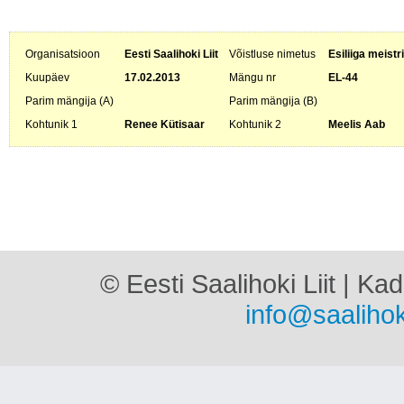
Organisatsioon
Eesti Saalihoki Liit
Võistluse nimetus
Esiliiga meistr
Kuupäev
17.02.2013
Mängu nr
EL-44
Parim mängija (A)
Parim mängija (B)
Kohtunik 1
Renee Kütisaar
Kohtunik 2
Meelis Aab
© Eesti Saalihoki Liit | Ka
info@saalihok