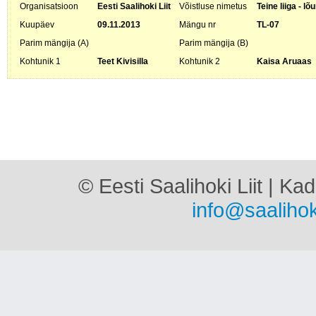
Organisatsioon
Eesti Saalihoki Liit
Võistluse nimetus
Teine liiga - l
Kuupäev
09.11.2013
Mängu nr
TL-07
Parim mängija (A)
Parim mängija (B)
Kohtunik 1
Teet Kivisilla
Kohtunik 2
Kaisa Aruaas
© Eesti Saalihoki Liit | Ka
info@saalihok