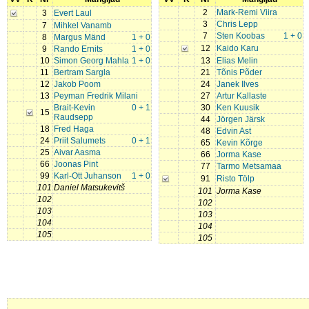
2
Mark-Remi Viira
3
Evert Laul
3
Chris Lepp
7
Mihkel Vanamb
7
Sten Koobas
1 + 0
8
Margus Mänd
1 + 0
12
Kaido Karu
9
Rando Ernits
1 + 0
10
Simon Georg Mahla
1 + 0
13
Elias Melin
11
Bertram Sargla
21
Tõnis Põder
12
Jakob Poom
24
Janek Ilves
13
Peyman Fredrik Milani
27
Artur Kallaste
Brait-Kevin
0 + 1
30
Ken Kuusik
15
Raudsepp
44
Jörgen Järsk
18
Fred Haga
48
Edvin Ast
24
Priit Salumets
0 + 1
65
Kevin Kõrge
25
Aivar Aasma
66
Jorma Kase
66
Joonas Pint
77
Tarmo Metsamaa
99
Karl-Ott Juhanson
1 + 0
91
Risto Tölp
101
Daniel Matsukevitš
101
Jorma Kase
102
102
103
103
104
104
105
105