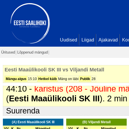
2 min
22:39 -
karistus (219 - Protestee
2 min
22:39 -
värav
. Rando Ernits (
Eest
22:59 -
värav
. Karl-Ott Juhanson 
Uudised
Liigad
Ajakavad
Ko
Brait-Kevin Raudsepp. Seis
3 - 0
Üritused
Lõppenud mängud
28:29 -
värav
. Simon Georg Mahl
0
Eesti Maaülikooli SK III vs Viljandi Metall
28:44 -
värav
. Sten Koobas (
Vilj
Mängu algus
15:10
Hetkel käib
Mäng on läbi
Publik
28
44:10 -
karistus (208 - Jõuline 
(
Eesti Maaülikooli SK III
). 2 min
Suurenda
(A) Eesti Maaülikooli SK III
(B) Viljandi Metall
VV
K
Nr
Mängijad
VV
K
Nr
Mängijad