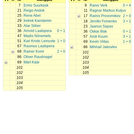
7
Ermo Suurkask
9
Raivo Verk
0 + 4
21
Reigo Andok
11
Ragnar Markus Kuljus
25
Rene Abel
17
Rainis Provornikov
2 + 0
29
Indrek Karotamm
18
Jerofei Fomenko
3 + 1
33
Alar Siiber
23
Jaanus Sapas
36
Arnold Laatspera
0 + 1
36
Oskar Illak
0 + 1
47
Madis Niinemets
57
Andi Kuum
3 + 1
51
Karl Kristo Leinuste
1 + 0
69
Kevin Viitas
1 + 0
67
Rasmus Laatspera
86
Mihhail Jakovlev
68
Rainer Komi
2 + 0
101
86
Oliver Raudnagel
102
89
Märt Käär
103
101
104
102
105
103
104
105