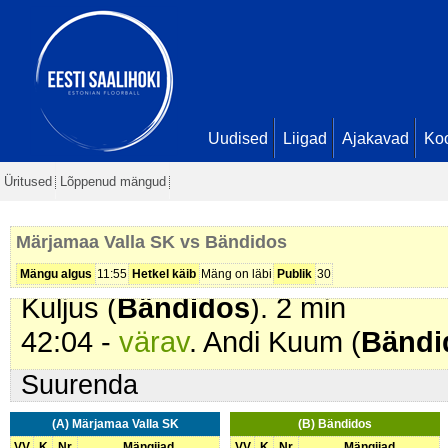
28:01 -
värav
. Kevin Viitas (
Bänd
32:20 -
värav
. Rainer Komi (
Märj
37:15 -
karistus (206 - Kõrge kep
37:56 -
värav
. Jerofei Fomenko (
7
Uudised
Liigad
Ajakavad
Ko
38:32 -
karistus (201 - Kepilöök)
.
Üritused
Lõppenud mängud
SK
). 2 min
40:51 -
värav
. Jerofei Fomenko (
Märjamaa Valla SK vs Bändidos
41:47 -
karistus (208 - Jõuline 
Mängu algus
11:55
Hetkel käib
Mäng on läbi
Publik
30
Kuljus (
Bändidos
). 2 min
42:04 -
värav
. Andi Kuum (
Bändi
Suurenda
(A) Märjamaa Valla SK
(B) Bändidos
VV
K
Nr
Mängijad
VV
K
Nr
Mängijad