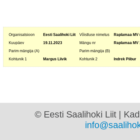
Organisatsioon
Eesti Saalihoki Liit
Võistluse nimetus
Raplamaa MV m
Kuupäev
19.11.2023
Mängu nr
Raplamaa MV 
Parim mängija (A)
Parim mängija (B)
Kohtunik 1
Margus Liivik
Kohtunik 2
Indrek Piibur
© Eesti Saalihoki Liit | Ka
info@saalihok