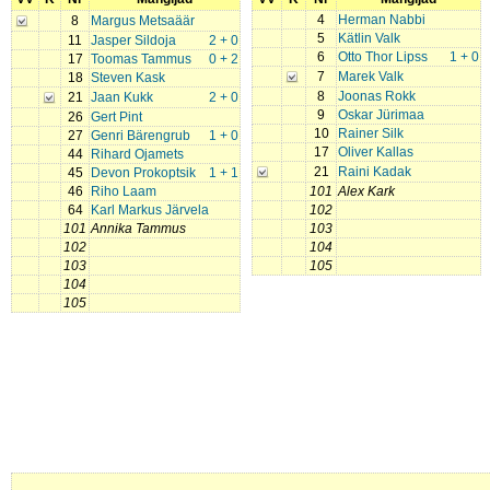
4
Herman Nabbi
8
Margus Metsaäär
5
Kätlin Valk
11
Jasper Sildoja
2 + 0
6
Otto Thor Lipss
1 + 0
17
Toomas Tammus
0 + 2
7
Marek Valk
18
Steven Kask
8
Joonas Rokk
21
Jaan Kukk
2 + 0
9
Oskar Jürimaa
26
Gert Pint
10
Rainer Silk
27
Genri Bärengrub
1 + 0
17
Oliver Kallas
44
Rihard Ojamets
21
Raini Kadak
45
Devon Prokoptsik
1 + 1
46
Riho Laam
101
Alex Kark
64
Karl Markus Järvela
102
101
Annika Tammus
103
102
104
103
105
104
105