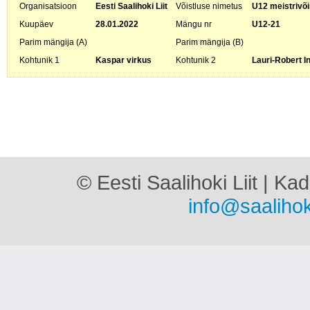
Organisatsioon
Eesti Saalihoki Liit
Võistluse nimetus
U12 meistrivõi
Kuupäev
28.01.2022
Mängu nr
U12-21
Parim mängija (A)
Parim mängija (B)
Kohtunik 1
Kaspar virkus
Kohtunik 2
Lauri-Robert I
© Eesti Saalihoki Liit | Ka
info@saalihok