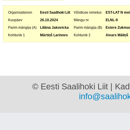
Organisatsioon
Eesti Saalihoki Liit
Võistluse nimetus
EST-LAT N meis
Kuupäev
26.10.2024
Mängu nr
ELNL-9
Parim mängija (A)
Liliāna Jakovicka
Parim mängija (B)
Estere Zukma
Kohtunik 1
Mārtiņš Larinovs
Kohtunik 2
Aivars Māliņš
© Eesti Saalihoki Liit | Ka
info@saalihok