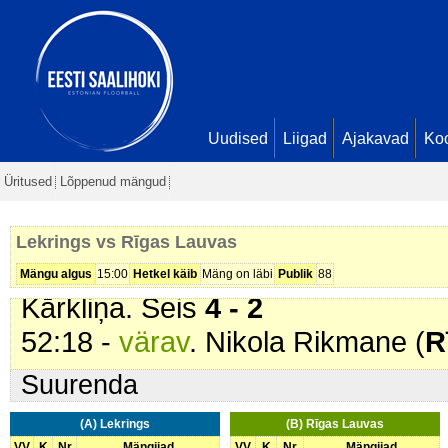
2 - 1
20:47 -
värav
. Estere Zukmane (
Seis
2 - 2
27:36 -
karistus (201 - Kepilöök)
.
min
Uudised
Liigad
Ajakavad
Ko
29:00 -
karistus (201 - Kepilöök)
.
Üritused
Lõppenud mängud
31:53 -
värav
. Dārta Malkava (
Le
3 - 2
Lekrings vs Rīgas Lauvas
47:48 -
värav
. Olīvija Jarohoviča 
Mängu algus
15:00
Hetkel käib
Mäng on läbi
Publik
88
Kārkliņa. Seis
4 - 2
52:18 -
värav
. Nikola Rikmane (
R
Suurenda
(A) Lekrings
(B) Rīgas Lauvas
VV
K
Nr
Mängijad
VV
K
Nr
Mängijad