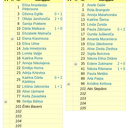
Elīza Anastasija
2
Anete Gaile
1
Pētersone
3
Rūta Brangule
3
Džeina Eglīte
0 + 1
11
Annija Malahovska
7
Olīvija Jarohoviča
2 + 0
13
Katrīne Šleiva
8
Sanija Pokkere
15
Linda Zunda
10
Dārta Malkava
1 + 0
16
Paula Zālmane
0 + 2
11
Elizabete Malnača
17
Gunita Juškeviča
12
Elena Klaviniusa
18
Amanta Muceniece
13
Elīna Ulme
19
Elīza Jākobsone
14
Juta Hmeļņicka
21
Alise Zieda-Ziediņa
15
Loreta Vaļģe
22
Sigita Burceva
16
Katrīna Rone
23
Nikola Elīna Dilāne
17
Annija Nikolajeva
35
Estere Zukmane
2 + 0
22
Emīlija Horna
41
Nikola Rikmane
1 + 0
23
Adrija Krieviņa
80
Paula Metāla
Katrīna Dārta
0 + 2
88
Arta Paipa
25
Kārkliņa
96
Kristīne Kirilova
32
Liliāna Jakovicka
1 + 1
101
Atis Stepāns
33
Alise Upmane
102
77
Keita Zavadska
103
96
Sintija Bāliņa
104
101
Ēriks Bauers
105
102
103
104
105