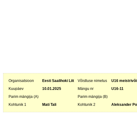
Organisatsioon
Eesti Saalihoki Liit
Võistluse nimetus
U16 meistrivõi
Kuupäev
10.01.2025
Mängu nr
U16-11
Parim mängija (A)
Parim mängija (B)
Kohtunik 1
Mati Tali
Kohtunik 2
Aleksander P