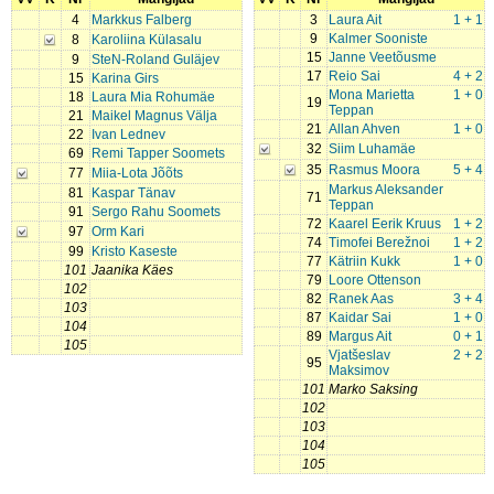
4
Markkus Falberg
3
Laura Ait
1 + 1
9
Kalmer Sooniste
8
Karoliina Külasalu
15
Janne Veetõusme
9
SteN-Roland Guläjev
17
Reio Sai
4 + 2
15
Karina Girs
Mona Marietta
1 + 0
18
Laura Mia Rohumäe
19
Teppan
21
Maikel Magnus Välja
21
Allan Ahven
1 + 0
22
Ivan Lednev
32
Siim Luhamäe
69
Remi Tapper Soomets
35
Rasmus Moora
5 + 4
77
Miia-Lota Jõõts
Markus Aleksander
81
Kaspar Tänav
71
Teppan
91
Sergo Rahu Soomets
72
Kaarel Eerik Kruus
1 + 2
97
Orm Kari
74
Timofei Berežnoi
1 + 2
99
Kristo Kaseste
77
Kätriin Kukk
1 + 0
101
Jaanika Käes
79
Loore Ottenson
102
82
Ranek Aas
3 + 4
103
87
Kaidar Sai
1 + 0
104
89
Margus Ait
0 + 1
105
Vjatšeslav
2 + 2
95
Maksimov
101
Marko Saksing
102
103
104
105