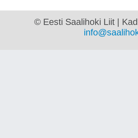
© Eesti Saalihoki Liit | Ka
info@saalihok