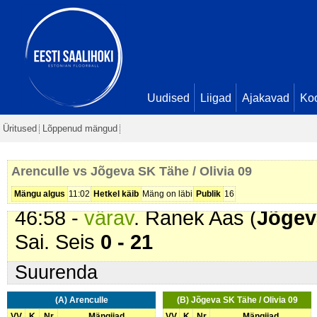
37:25 -
värav
. Reio Sai (
Jõgeva S
Eerik Kruus. Seis
0 - 16
38:28 -
värav
. Allan Ahven (
Jõgev
39:25 -
värav
. Rasmus Moora (
J
Margus Ait. Seis
0 - 18
Uudised
Liigad
Ajakavad
Ko
40:24 -
värav
. Kaarel Eerik Kruus
Üritused
Lõppenud mängud
Ranek Aas. Seis
0 - 19
40:57 -
värav
. Mona Marietta Tep
Arenculle vs Jõgeva SK Tähe / Olivia 09
Söötis Laura Ait. Seis
0 - 20
Mängu algus
11:02
Hetkel käib
Mäng on läbi
Publik
16
46:58 -
värav
. Ranek Aas (
Jõgeva
Sai. Seis
0 - 21
Suurenda
(A) Arenculle
(B) Jõgeva SK Tähe / Olivia 09
VV
K
Nr
Mängijad
VV
K
Nr
Mängijad