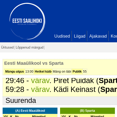
01:47 -
värav
. Merli Süvari (
Spar
09:05 -
värav
. Kirke Pollisinski (
E
Hõbejärv. Seis
2 - 1
09:21 -
värav
. Merli Süvari (
Spar
10:40 -
värav
. Mona-Lisa Lusti (
S
Uudised
Liigad
Ajakavad
Ko
12:00 -
värav
. Piret Puidak (
Spar
Üritused
Lõppenud mängud
15:00 -
omavärav
. . Seis
2 - 5
15:25 -
karistus (202 - Kepi suru
Eesti Maaülikool vs Sparta
25:43 -
värav
. Merli Süvari (
Spar
Mängu algus
13:00
Hetkel käib
Mäng on läbi
Publik
55
29:46 -
värav
. Piret Puidak (
Spar
59:28 -
värav
. Kädi Keinast (
Spar
Suurenda
(A) Eesti Maaülikool
(B) Sparta
VV
K
Nr
Mängijad
VV
K
Nr
Mängijad