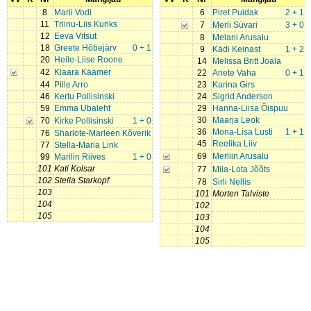
8
Marii Vodi
6
Piret Puidak
2 + 1
11
Triinu-Liis Kuriks
7
Merli Süvari
3 + 0
12
Eeva Vitsut
8
Melani Arusalu
18
Greete Hõbejärv
0 + 1
9
Kädi Keinast
1 + 2
20
Heile-Liise Roone
14
Melissa Britt Joala
42
Klaara Käämer
22
Anete Vaha
0 + 1
44
Pille Arro
23
Karina Girs
46
Kertu Pollisinski
24
Sigrid Anderson
59
Emma Ubaleht
29
Hanna-Liisa Õispuu
30
Maarja Leok
70
Kirke Pollisinski
1 + 0
36
Mona-Lisa Lusti
1 + 1
76
Sharlote-Marleen Kõverik
45
Reelika Liiv
77
Stella-Maria Link
69
Merliin Arusalu
99
Marilin Riives
1 + 0
101
Kati Kolsar
77
Miia-Lota Jõõts
102
Stella Starkopf
78
Sirli Nellis
103
101
Morten Talviste
104
102
105
103
104
105