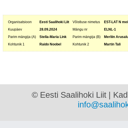
Organisatsioon
Eesti Saalihoki Liit
Võistluse nimetus
EST-LAT N meis
Kuupäev
28.09.2024
Mängu nr
ELNL-1
Parim mängija (A)
Stella-Maria Link
Parim mängija (B)
Merliin Arusal
Kohtunik 1
Raido Noobel
Kohtunik 2
Martin Tali
© Eesti Saalihoki Liit | Ka
info@saalihok