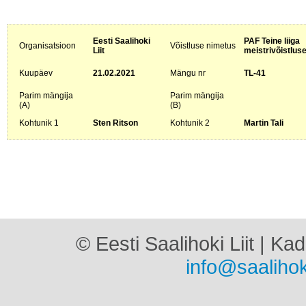
Eesti Saalihoki
PAF Teine liiga
Organisatsioon
Võistluse nimetus
Liit
meistrivõistlus
Kuupäev
21.02.2021
Mängu nr
TL-41
Parim mängija
Parim mängija
(A)
(B)
Kohtunik 1
Sten Ritson
Kohtunik 2
Martin Tali
© Eesti Saalihoki Liit | Ka
info@saalihok