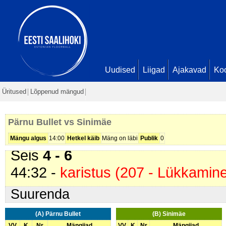
25:11 -
värav
. Rivo Rehe (
Pärnu 
30:57 -
värav
. Rivo Rehe (
Pärnu 
32:26 -
värav
. Tauno Koppel (
Sin
34:21 -
värav
. Tõnis Põder (
Pärn
- 4
Uudised
Liigad
Ajakavad
Ko
35:35 -
Ebaõnnestunud karistusv
Üritused
Lõppenud mängud
39:37 -
värav
. Mikk Põldmäe (
Si
Seis
4 - 5
Pärnu Bullet vs Sinimäe
43:14 -
värav
. Aleksandr Zutsenja
Mängu algus
14:00
Hetkel käib
Mäng on läbi
Publik
0
Seis
4 - 6
44:32 -
karistus (207 - Lükkamin
Suurenda
(A) Pärnu Bullet
(B) Sinimäe
VV
K
Nr
Mängijad
VV
K
Nr
Mängijad