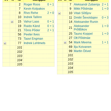
2
Roger Roos
0 + 1
7
Aleksandr Zutsenja
2 + 1
7
Kevin Kolpakov
9
Mikk Põldmäe
1 + 0
8
Rivo Rehe
2 + 0
10
Vitali Sõtšjov
10
Indrek Tallinn
11
Dmitri Ševoldajev
0 + 3
15
Vahur Laas
0 + 1
14
Aleksander Runin
19
Raido Känd
0 + 1
Aleksander
1 + 0
21
Prõttšikov
21
Tõnis Põder
2 + 1
25
Tauno Koppel
1 + 0
56
Peeter Ilves
27
Ott Põldmäe
73
Taavi Engman
54
Mark Meema
1 + 1
77
Indrek Lehtmets
69
Ilja Koivanen
101
99
Martin Öövel
102
101
103
102
104
103
105
104
105