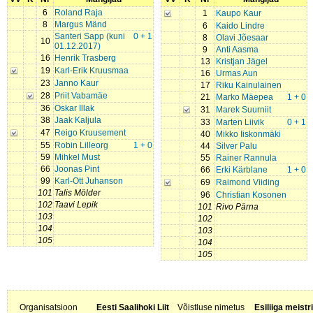
6
Roland Raja
1
Kaupo Kaur
8
Margus Mänd
6
Kaido Lindre
Santeri Sapp (kuni
0 + 1
8
Olavi Jõesaar
10
01.12.2017)
9
Anti Aasma
16
Henrik Trasberg
13
Kristjan Jägel
19
Karl-Erik Kruusmaa
16
Urmas Aun
23
Janno Kaur
17
Riku Kainulainen
28
Priit Vabamäe
21
Marko Mäepea
1 + 0
36
Oskar Illak
31
Marek Suurniit
38
Jaak Kaljula
33
Marten Liivik
0 + 1
47
Reigo Kruusement
40
Mikko Iiskonmäki
55
Robin Lilleorg
1 + 0
44
Silver Palu
59
Mihkel Must
55
Rainer Rannula
66
Joonas Pint
66
Erki Kärblane
1 + 0
99
Karl-Ott Juhanson
69
Raimond Viiding
101
Talis Mölder
96
Christian Kosonen
102
Taavi Lepik
101
Rivo Pärna
103
102
104
103
105
104
105
Organisatsioon
Eesti Saalihoki Liit
Võistluse nimetus
Esiliiga meistr