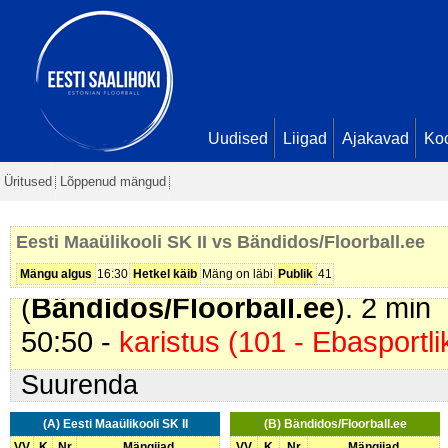
Maaülikooli SK II
). 2 min
22:42 -
värav
. Marko Mäepea (
Bä
25:53 -
värav
. Robin Lilleorg (
Ees
Sapp (kuni 01.12.2017). Seis
1 - 
31:58 -
värav
. Erki Kärblane (
Bän
Uudised
Liigad
Ajakavad
Ko
Liivik. Seis
1 - 2
Üritused
Lõppenud mängud
39:08 -
karistus (201 - Kepilöök)
.
II
). 2 min
Eesti Maaülikooli SK II vs Bändidos/Floorball.ee
40:21 -
karistus (207 - Lükkamin
Mängu algus
16:30
Hetkel käib
Mäng on läbi
Publik
41
(
Bändidos/Floorball.ee
). 2 min
50:50 -
karistus (101 - Ebasportli
Suurenda
(A) Eesti Maaülikooli SK II
(B) Bändidos/Floorball.ee
VV
K
Nr
Mängijad
VV
K
Nr
Mängijad