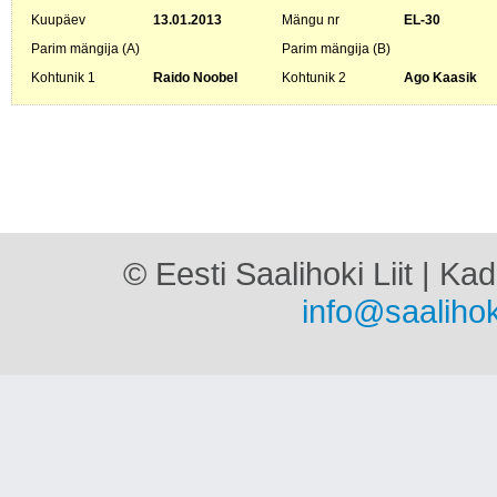
Kuupäev
13.01.2013
Mängu nr
EL-30
Parim mängija (A)
Parim mängija (B)
Kohtunik 1
Raido Noobel
Kohtunik 2
Ago Kaasik
© Eesti Saalihoki Liit | Ka
info@saalihok