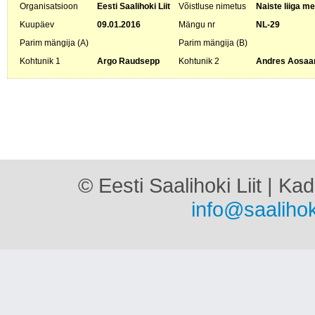
Organisatsioon
Eesti Saalihoki Liit
Võistluse nimetus
Naiste liiga me
Kuupäev
09.01.2016
Mängu nr
NL-29
Parim mängija (A)
Parim mängija (B)
Kohtunik 1
Argo Raudsepp
Kohtunik 2
Andres Aosaa
© Eesti Saalihoki Liit | Ka
info@saalihok