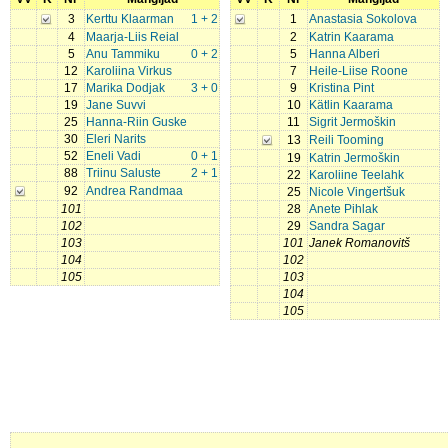
3
Kerttu Klaarman
1 + 2
1
Anastasia Sokolova
4
Maarja-Liis Reial
2
Katrin Kaarama
5
Anu Tammiku
0 + 2
5
Hanna Alberi
12
Karoliina Virkus
7
Heile-Liise Roone
17
Marika Dodjak
3 + 0
9
Kristina Pint
19
Jane Suvvi
10
Kätlin Kaarama
25
Hanna-Riin Guske
11
Sigrit Jermoškin
30
Eleri Narits
13
Reili Tooming
52
Eneli Vadi
0 + 1
19
Katrin Jermoškin
88
Triinu Saluste
2 + 1
22
Karoliine Teelahk
92
Andrea Randmaa
25
Nicole Vingertšuk
101
28
Anete Pihlak
102
29
Sandra Sagar
103
101
Janek Romanovitš
104
102
105
103
104
105