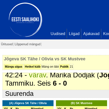
Tammiku. Seis
1 - 0
06:24 -
värav
. Marika Dodjak (
Jõ
Klaarman. Seis
2 - 0
23:23 -
värav
. Kerttu Klaarman (
J
Triinu Saluste. Seis
3 - 0
Uudised
Liigad
Ajakavad
Ko
25:04 -
värav
. Marika Dodjak (
Jõ
Üritused
Lõppenud mängud
Klaarman. Seis
4 - 0
36:48 -
värav
. Triinu Saluste (
Jõg
Jõgeva SK Tähe / Olivia vs SK Mustvee
Vadi. Seis
5 - 0
Mängu algus
Hetkel käib
Mäng on läbi
Publik
21
42:24 -
värav
. Marika Dodjak (
Jõ
Tammiku. Seis
6 - 0
Suurenda
(A) Jõgeva SK Tähe / Olivia
(B) SK Mustvee
VV
K
Nr
Mängijad
VV
K
Nr
Mängijad