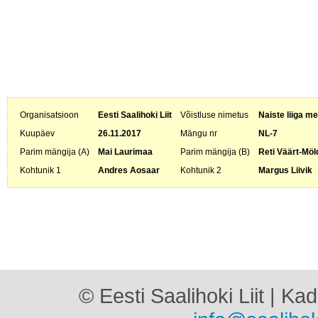
Organisatsioon
Eesti Saalihoki Liit
Võistluse nimetus
Naiste liiga me
Kuupäev
26.11.2017
Mängu nr
NL-7
Parim mängija (A)
Mai Laurimaa
Parim mängija (B)
Reti Väärt-Möl
Kohtunik 1
Andres Aosaar
Kohtunik 2
Margus Liivik
© Eesti Saalihoki Liit | Ka