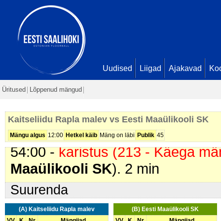
45:23 -
värav
. Teele Randoja (
Ee
Lahtmets. Seis
2 - 12
47:12 -
värav
. Kadre Lahtmets (
E
Marleen Kõverik. Seis
2 - 13
49:52 -
värav
. Tiiu Varik-Sau (
Kai
Uudised
Liigad
Ajakavad
Ko
51:10 -
värav
. Mai Laurimaa (
Kai
Üritused
Lõppenud mängud
Tellus. Seis
4 - 13
52:26 -
värav
. Teele Randoja (
Ee
Kaitseliidu Rapla malev vs Eesti Maaülikooli SK
Penu. Seis
4 - 14
Mängu algus
12:00
Hetkel käib
Mäng on läbi
Publik
45
54:00 -
karistus (213 - Käega mä
Maaülikooli SK
). 2 min
Suurenda
(A) Kaitseliidu Rapla malev
(B) Eesti Maaülikooli SK
VV
K
Nr
Mängijad
VV
K
Nr
Mängijad