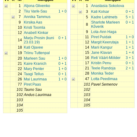
1
Aljona Glivenko
1
Anastasia Sokolova
2
Tiiu Varik-Sau
1 + 0
3
Kati Kolsar
0 + 1
7
Annika Tammus
5
Kadre Lahtmets
5 + 1
9
Kirsika Aas
Sharlote Marleen
0 + 1
8
Kõverik
10
Kristi Toomla
9
Lota-Ann Haga
12
Anabell Kinkar
11
Piret Puidak
1 + 0
Marju Prosin (kuni
0 + 1
14
23.03.19)
12
Margit Keerutaja
1 + 1
18
Kati Ojavee
14
Marii Kangur
1 + 1
15
Jane Klavan
1 + 4
19
Triinu Tuttenpal
16
Reti Väärt-Mölder
3 + 1
20
Marleen Sau
1 + 0
17
Kristin Penu
0 + 1
21
Kaire Kranich
0 + 1
21
Teele Randoja
2 + 1
22
Mary Penter
1 + 0
28
Monika Teder
24
Taagi Tellus
0 + 1
47
Lotta Peedimaa
26
Mai Laurimaa
1 + 0
77
Piret Paas
101
Pavel Semenov
101
Tauno Sau
102
102
Andus Laurimaa
103
103
104
104
105
105