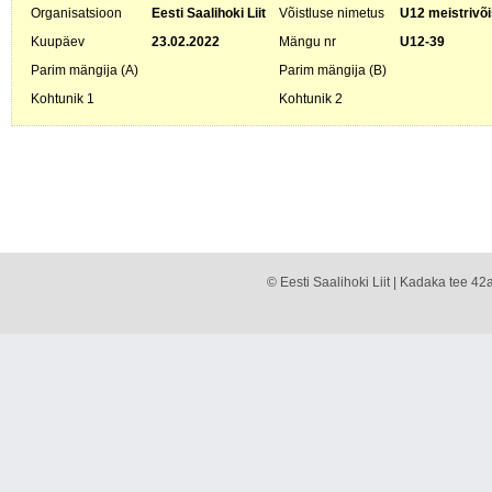
Organisatsioon
Eesti Saalihoki Liit
Võistluse nimetus
U12 meistrivõi
Kuupäev
23.02.2022
Mängu nr
U12-39
Parim mängija (A)
Parim mängija (B)
Kohtunik 1
Kohtunik 2
© Eesti Saalihoki Liit | Kadaka tee 42a