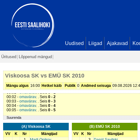
Uudised
Liigad
Ajakavad
Ko
Üritused
Lõppenud mängud
Viskoosa SK vs EMÜ SK 2010
Mängu algus
16:00
Hetkel käib
Publik
0
Andmed seisuga
09.08.2026 12:
00:01 -
omavärav
. . Seis
0 - 1
00:02 -
omavärav
. . Seis
0 - 2
00:03 -
omavärav
. . Seis
0 - 3
00:04 -
omavärav
. . Seis
0 - 4
00:05 -
omavärav
. . Seis
0 - 5
Suurenda
(A) Viskoosa SK
(B) EMÜ SK 2010
VV
K
Nr
Mängijad
VV
K
Nr
Mängijad
1
Marti Opikov
3
Daniil Savitski