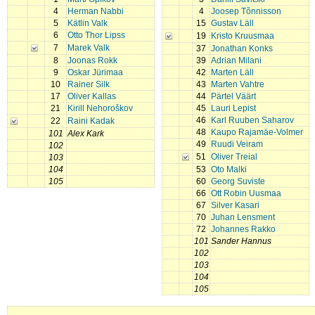
4
Herman Nabbi
4
Joosep Tõnnisson
5
Kätlin Valk
15
Gustav Läll
6
Otto Thor Lipss
19
Kristo Kruusmaa
7
Marek Valk
37
Jonathan Konks
8
Joonas Rokk
39
Adrian Milani
9
Oskar Jürimaa
42
Marten Läll
10
Rainer Silk
43
Marten Vahtre
17
Oliver Kallas
44
Pärtel Väärt
21
Kirill Nehoroškov
45
Lauri Lepist
46
Karl Ruuben Saharov
22
Raini Kadak
48
Kaupo Rajamäe-Volmer
101
Alex Kark
49
Ruudi Veiram
102
51
Oliver Treial
103
104
53
Oto Malki
105
60
Georg Suviste
66
Ott Robin Uusmaa
67
Silver Kasari
70
Juhan Lensment
72
Johannes Rakko
101
Sander Hannus
102
103
104
105