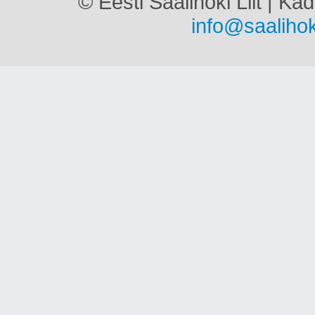
© Eesti Saalihoki Liit | Ka
info@saalihok