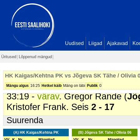
Hanna-Liisa Õispuu. Seis
2 - 12
27:44 -
värav
. Uku Siim Oja (
Jõge
Gregor Rande. Seis
2 - 13
28:25 -
värav
. Gregor Rande (
Jõ
Uku Siim Oja. Seis
2 - 14
Uudised
Liigad
Ajakavad
Ko
30:53 -
värav
. Karl-Eerik Kukk D 
Üritused
Lõppenud mängud
Kert Kristjan Kukk. Seis
2 - 15
31:00 -
värav
. Karl-Eerik Kukk D 
HK Kaigas/Kehtna PK vs Jõgeva SK Tähe / Olivia 
- 16
Mängu algus
16:25
Hetkel käib
Mäng on läbi
Publik
0
33:19 -
värav
. Gregor Rande (
Jõ
Kristofer Frank. Seis
2 - 17
Suurenda
(A) HK Kaigas/Kehtna PK
(B) Jõgeva SK Tähe / Olivia 06
VV
K
Nr
Mängijad
VV
K
Nr
Mängijad