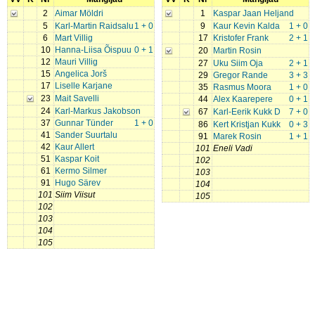
2
Aimar Möldri
1
Kaspar Jaan Heljand
5
Karl-Martin Raidsalu
1 + 0
9
Kaur Kevin Kalda
1 + 0
6
Mart Villig
17
Kristofer Frank
2 + 1
10
Hanna-Liisa Õispuu
0 + 1
20
Martin Rosin
12
Mauri Villig
27
Uku Siim Oja
2 + 1
15
Angelica Jorš
29
Gregor Rande
3 + 3
17
Liselle Karjane
35
Rasmus Moora
1 + 0
23
Mait Savelli
44
Alex Kaarepere
0 + 1
24
Karl-Markus Jakobson
67
Karl-Eerik Kukk D
7 + 0
37
Gunnar Tünder
1 + 0
86
Kert Kristjan Kukk
0 + 3
41
Sander Suurtalu
91
Marek Rosin
1 + 1
42
Kaur Allert
101
Eneli Vadi
51
Kaspar Koit
102
61
Kermo Silmer
103
91
Hugo Särev
104
101
Siim Viisut
105
102
103
104
105