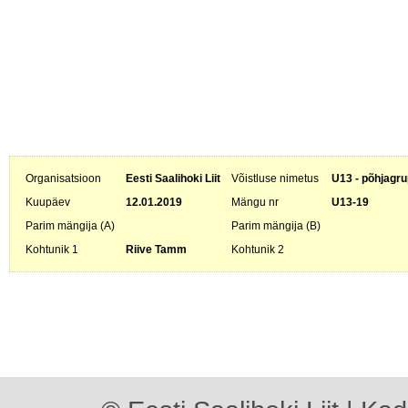
Organisatsioon
Eesti Saalihoki Liit
Võistluse nimetus
U13 - põhjagru
Kuupäev
12.01.2019
Mängu nr
U13-19
Parim mängija (A)
Parim mängija (B)
Kohtunik 1
Riive Tamm
Kohtunik 2