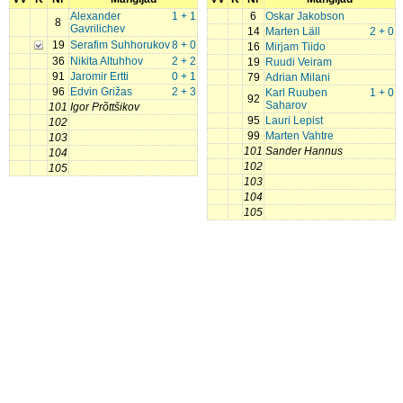
Alexander
1 + 1
6
Oskar Jakobson
8
Gavrilichev
14
Marten Läll
2 + 0
19
Serafim Suhhorukov
8 + 0
16
Mirjam Tiido
36
Nikita Altuhhov
2 + 2
19
Ruudi Veiram
91
Jaromir Ertti
0 + 1
79
Adrian Milani
96
Edvin Grižas
2 + 3
Karl Ruuben
1 + 0
92
Saharov
101
Igor Prõttšikov
95
Lauri Lepist
102
99
Marten Vahtre
103
101
Sander Hannus
104
102
105
103
104
105