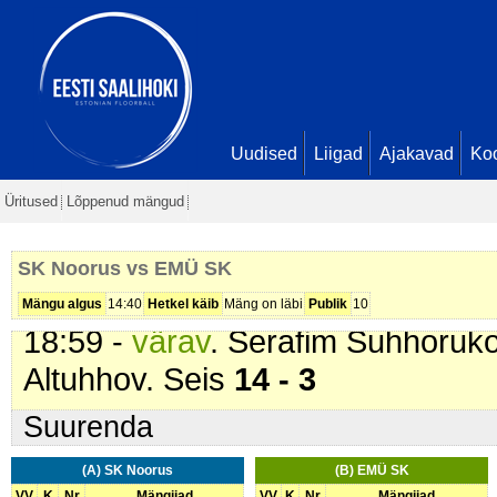
12:06 -
värav
. Serafim Suhhoruko
Seis
9 - 3
13:20 -
värav
. Serafim Suhhoruko
Altuhhov. Seis
10 - 3
14:23 -
värav
. Edvin Grižas (
SK 
Uudised
Liigad
Ajakavad
Ko
17:14 -
värav
. Serafim Suhhoruko
Üritused
Lõppenud mängud
Gavrilichev. Seis
12 - 3
17:59 -
värav
. Serafim Suhhoruko
SK Noorus vs EMÜ SK
Seis
13 - 3
Mängu algus
14:40
Hetkel käib
Mäng on läbi
Publik
10
18:59 -
värav
. Serafim Suhhoruko
Altuhhov. Seis
14 - 3
Suurenda
(A) SK Noorus
(B) EMÜ SK
VV
K
Nr
Mängijad
VV
K
Nr
Mängijad