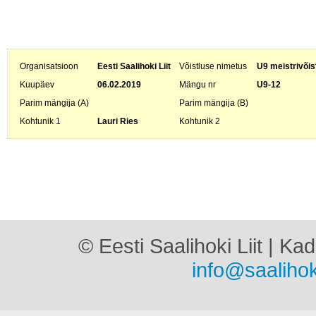
Organisatsioon
Eesti Saalihoki Liit
Võistluse nimetus
U9 meistrivõis
Kuupäev
06.02.2019
Mängu nr
U9-12
Parim mängija (A)
Parim mängija (B)
Kohtunik 1
Lauri Ries
Kohtunik 2
© Eesti Saalihoki Liit | Ka
info@saalihok