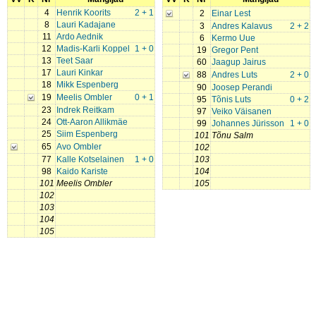
4
Henrik Koorits
2 + 1
2
Einar Lest
8
Lauri Kadajane
3
Andres Kalavus
2 + 2
11
Ardo Aednik
6
Kermo Uue
12
Madis-Karli Koppel
1 + 0
19
Gregor Pent
13
Teet Saar
60
Jaagup Jairus
17
Lauri Kinkar
88
Andres Luts
2 + 0
18
Mikk Espenberg
90
Joosep Perandi
19
Meelis Ombler
0 + 1
95
Tõnis Luts
0 + 2
23
Indrek Reitkam
97
Veiko Väisanen
24
Ott-Aaron Allikmäe
99
Johannes Jürisson
1 + 0
25
Siim Espenberg
101
Tõnu Salm
65
Avo Ombler
102
77
Kalle Kotselainen
1 + 0
103
98
Kaido Kariste
104
101
Meelis Ombler
105
102
103
104
105