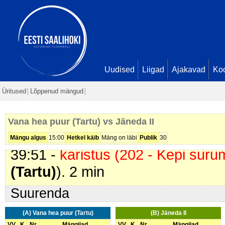
22:56 -
värav
. Johannes Jürisson
26:49 -
värav
. Andres Kalavus (
J
27:13 -
värav
. Kalle Kotselainen (
Koorits. Seis
2 - 4
27:59 -
värav
. Andres Luts (
Jäned
Uudised
Liigad
Ajakavad
Ko
5
Üritused
Lõppenud mängud
32:09 -
värav
. Henrik Koorits (
Van
Ombler. Seis
3 - 5
Vana hea puur (Tartu) vs Jäneda II
39:27 -
värav
. Madis-Karli Koppel
Mängu algus
15:00
Hetkel käib
Mäng on läbi
Publik
30
39:51 -
karistus (202 - Kepi suru
(Tartu)
). 2 min
Suurenda
(A) Vana hea puur (Tartu)
(B) Jäneda II
VV
K
Nr
Mängijad
VV
K
Nr
Mängijad