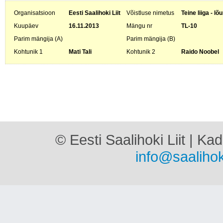
Organisatsioon
Eesti Saalihoki Liit
Võistluse nimetus
Teine liiga - l
Kuupäev
16.11.2013
Mängu nr
TL-10
Parim mängija (A)
Parim mängija (B)
Kohtunik 1
Mati Tali
Kohtunik 2
Raido Noobel
© Eesti Saalihoki Liit | Ka
info@saalihok