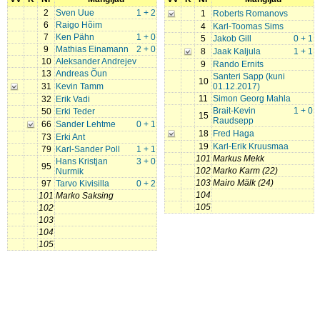
2
Sven Uue
1 + 2
1
Roberts Romanovs
6
Raigo Hõim
4
Karl-Toomas Sims
7
Ken Pähn
1 + 0
5
Jakob Gill
0 + 1
9
Mathias Einamann
2 + 0
8
Jaak Kaljula
1 + 1
10
Aleksander Andrejev
9
Rando Ernits
13
Andreas Õun
Santeri Sapp (kuni
10
31
Kevin Tamm
01.12.2017)
11
Simon Georg Mahla
32
Erik Vadi
Brait-Kevin
1 + 0
50
Erki Teder
15
Raudsepp
66
Sander Lehtme
0 + 1
18
Fred Haga
73
Erki Ant
19
Karl-Erik Kruusmaa
79
Karl-Sander Poll
1 + 1
101
Markus Mekk
Hans Kristjan
3 + 0
95
102
Marko Karm (22)
Nurmik
103
Mairo Mälk (24)
97
Tarvo Kivisilla
0 + 2
104
101
Marko Saksing
105
102
103
104
105