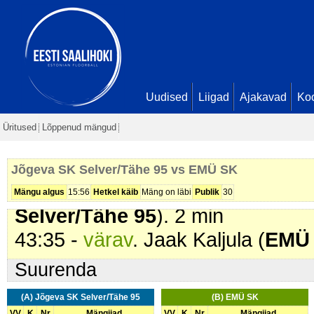
31:12 -
värav
. Brait-Kevin Rauds
Seis
6 - 1
35:27 -
värav
. Mathias Einamann 
Sander Lehtme. Seis
7 - 1
39:31 -
karistus (207 - Lükkamin
Uudised
Liigad
Ajakavad
Ko
Selver/Tähe 95
). 2 min
Üritused
Lõppenud mängud
41:40 -
värav
. Hans Kristjan Nurm
Söötis Sven Uue. Seis
8 - 1
Jõgeva SK Selver/Tähe 95 vs EMÜ SK
41:58 -
karistus (211 - Vale vah
Mängu algus
15:56
Hetkel käib
Mäng on läbi
Publik
30
Selver/Tähe 95
). 2 min
43:35 -
värav
. Jaak Kaljula (
EMÜ
Suurenda
(A) Jõgeva SK Selver/Tähe 95
(B) EMÜ SK
VV
K
Nr
Mängijad
VV
K
Nr
Mängijad