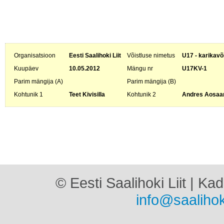
Organisatsioon
Eesti Saalihoki Liit
Võistluse nimetus
U17 - karikavõ
Kuupäev
10.05.2012
Mängu nr
U17KV-1
Parim mängija (A)
Parim mängija (B)
Kohtunik 1
Teet Kivisilla
Kohtunik 2
Andres Aosaa
© Eesti Saalihoki Liit | Ka
info@saalihok