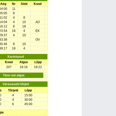
Aeg
Nr
Sööt
Kood
04:00
11
05:05
8
11:02
4
8
14:04
4
10
AÜ
16:12
8
18
23:54
18
4
EK
29:37
4
10
33:38
OV
35:46
8
10
39:17
18
4
Karistused
Kood
Algus
Lõpp
207
18:16
18:22
Time-out algus
Väravavahi tõrjed
s
Tõrjeid
Lõpp
0
4
15:00
0
4
30:00
0
6
45:00
upa