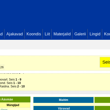
ad
Ajakavad
Koondis
Liit
Materjalid
Galerii
Lingid
Koo
- 1
risto. Seis
0 - 3
ul Raidna (
Maitim
). 2 min
Simovart. Seis
0 - 4
og. Seis
0 - 5
Sei
äsmäe
). 2 min
26
Lond. Seis
1 - 6
Simovart. Seis
1 - 7
movart. Seis
1 - 9
Lond. Seis
1 - 10
 Raidna. Seis
2 - 10
) Ääsmäe
Maitim
Mängijad
Väravad