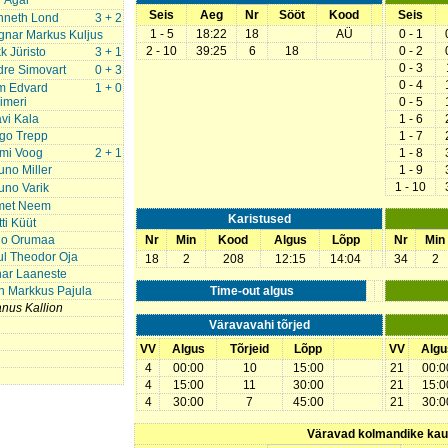
r Agar
Seis
Aeg
Nr
Sööt
Kood
Seis
nneth Lond
3 + 2
1 - 5
18:22
18
AÜ
0 - 1
gnar Markus Kuljus
2 - 10
39:25
6
18
0 - 2
k Jüristo
3 + 1
0 - 3
re Simovart
0 + 3
0 - 4
m Edvard
1 + 0
imeri
0 - 5
vi Kala
1 - 6
go Trepp
1 - 7
rmi Voog
2 + 1
1 - 8
no Miller
1 - 9
1 - 10
uno Varik
met Neem
Karistused
ti Küüt
go Orumaa
Nr
Min
Kood
Algus
Lõpp
Nr
Min
l Theodor Oja
18
2
208
12:15
14:04
34
2
nar Laaneste
n Markkus Pajula
Time-out algus
nus Kallion
Väravavahi tõrjed
VV
Algus
Tõrjeid
Lõpp
VV
Algu
4
00:00
10
15:00
21
00:0
4
15:00
11
30:00
21
15:0
4
30:00
7
45:00
21
30:0
Väravad kolmandike ka