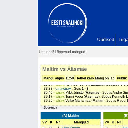
Uudised
Liig
04:00 -
värav
. Siim Edvard Sinimeri (
Ääsmäe
). Seis
0 
Üritused
Lõppenud mängud
05:05 -
värav
. Mikk Jüristo (
Ääsmäe
). Seis
0 - 2
11:02 -
värav
. Kenneth Lond (
Ääsmäe
). Söötis Mikk Jü
12:15 -
karistus (208 - Jõuline mäng/kukutamine)
. Rao
14:04 -
värav
. Kenneth Lond (
Ääsmäe
). Söötis Andre 
Maitim vs Ääsmäe
16:12 -
värav
. Mikk Jüristo (
Ääsmäe
). Söötis Tormi Vo
18:16 -
karistus (207 - Lükkamine)
. Janar Laaneste (
Ä
18:22 -
värav
. Raoul Raidna (
Maitim
). Seis
1 - 5
Mängu algus
11:50
Hetkel käib
Mäng on läbi
Publik
23:54 -
värav
. Tormi Voog (
Ääsmäe
). Söötis Kenneth 
29:37 -
värav
. Kenneth Lond (
Ääsmäe
). Söötis Andre 
33:38 -
omavärav
. . Seis
1 - 8
35:46 -
värav
. Mikk Jüristo (
Ääsmäe
). Söötis Andre Si
39:17 -
värav
. Tormi Voog (
Ääsmäe
). Söötis Kenneth 
39:25 -
värav
. Veiko Märjamaa (
Maitim
). Söötis Raoul
Suurenda
(A) Maitim
(B
VV
K
Nr
Mängijad
VV
K
Nr