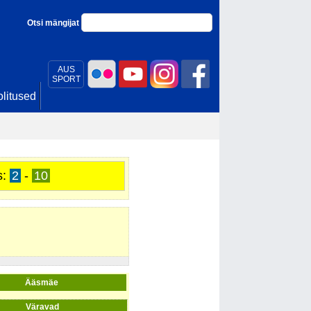
Otsi mängijat
AUS
SPORT
litused
s:
2
-
10
Ääsmäe
Väravad