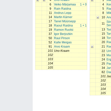
4
Uno Kraam
1
Iva
6
Veiko Märjamaa
1 + 0
4
Ke
9
Rain Raidna
5
Ra
11
Andrus Lepp
8
Mik
14
Martin Kärner
10
And
17
Tanel Müürsepp
Sii
11
Sin
18
Raoul Raidna
1 + 1
13
Taa
19
Ramon Ruotsi
15
Tar
37
Igor Berjozkin
18
To
50
Raul Pirson
20
Rau
52
Kalle Meigas
91
Arvo Kraam
21
Ra
101
Uno Kraam
22
Ur
102
23
Mat
103
24
Er
104
25
Pau
105
34
Ja
82
Da
101
Jaa
102
103
104
105