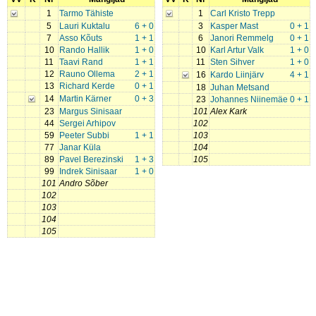
1
Tarmo Tähiste
1
Carl Kristo Trepp
5
Lauri Kuktalu
6 + 0
3
Kasper Mast
0 + 1
7
Asso Kõuts
1 + 1
6
Janori Remmelg
0 + 1
10
Rando Hallik
1 + 0
10
Karl Artur Valk
1 + 0
11
Taavi Rand
1 + 1
11
Sten Sihver
1 + 0
12
Rauno Ollema
2 + 1
16
Kardo Liinjärv
4 + 1
13
Richard Kerde
0 + 1
18
Juhan Metsand
14
Martin Kärner
0 + 3
23
Johannes Niinemäe
0 + 1
23
Margus Sinisaar
101
Alex Kark
44
Sergei Arhipov
102
59
Peeter Subbi
1 + 1
103
77
Janar Küla
104
89
Pavel Berezinski
1 + 3
105
99
Indrek Sinisaar
1 + 0
101
Andro Sõber
102
103
104
105