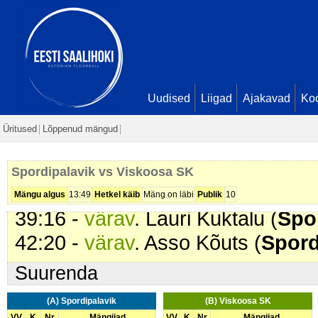
30:53 -
värav
. Lauri Kuktalu (
Spo
Seis
10 - 3
34:52 -
värav
. Lauri Kuktalu (
Spo
Seis
11 - 3
36:12 -
värav
. Lauri Kuktalu (
Spo
Uudised
Liigad
Ajakavad
Ko
36:47 -
värav
. Kardo Liinjärv (
Vis
Üritused
Lõppenud mängud
37:17 -
värav
. Karl Artur Valk (
Vi
Seis
12 - 5
Spordipalavik vs Viskoosa SK
37:22 -
värav
. Kardo Liinjärv (
Vis
Mängu algus
13:49
Hetkel käib
Mäng on läbi
Publik
10
39:16 -
värav
. Lauri Kuktalu (
Spo
42:20 -
värav
. Asso Kõuts (
Spord
Suurenda
(A) Spordipalavik
(B) Viskoosa SK
VV
K
Nr
Mängijad
VV
K
Nr
Mängijad