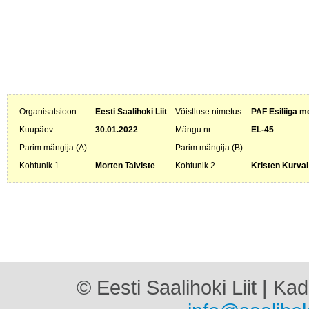
Organisatsioon
Eesti Saalihoki Liit
Võistluse nimetus
PAF Esiliiga m
Kuupäev
30.01.2022
Mängu nr
EL-45
Parim mängija (A)
Parim mängija (B)
Kohtunik 1
Morten Talviste
Kohtunik 2
Kristen Kurval
© Eesti Saalihoki Liit | Ka