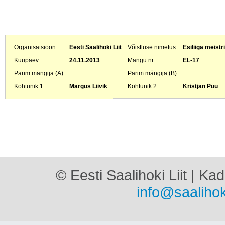
Organisatsioon
Eesti Saalihoki Liit
Võistluse nimetus
Esiliiga meistr
Kuupäev
24.11.2013
Mängu nr
EL-17
Parim mängija (A)
Parim mängija (B)
Kohtunik 1
Margus Liivik
Kohtunik 2
Kristjan Puu
© Eesti Saalihoki Liit | Ka
info@saalihok