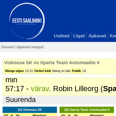
36:59 -
värav
. Karl Toomet (
Spar
Lilleorg. Seis
4 - 4
39:55 -
karistus (217 - Korduvad
2 min
45:51 -
värav
. Martin Einblau (
Sp
Uudised
Liigad
Ajakavad
Ko
Viljar Sepp. Seis
4 - 5
Üritused
Lõppenud mängud
47:44 -
värav
. Helmur Rajang (
Vi
Seis
5 - 5
Viskoosa SK vs Sparta Team Automaailm II
49:29 -
karistus (201 - Kepilöök)
.
Mängu algus
10:31
Hetkel käib
Mäng on läbi
Publik
18
min
57:17 -
värav
. Robin Lilleorg (
Spa
Suurenda
(A) Viskoosa SK
(B) Sparta Team Automaailm II
VV
K
Nr
Mängijad
VV
K
Nr
Mängijad