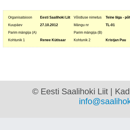
Organisatsioon
Eesti Saalihoki Liit
Võistluse nimetus
Teine liiga - p
Kuupäev
27.10.2012
Mängu nr
TL-01
Parim mängija (A)
Parim mängija (B)
Kohtunik 1
Renee Kütisaar
Kohtunik 2
Kristjan Puu
© Eesti Saalihoki Liit | Ka
info@saalihok