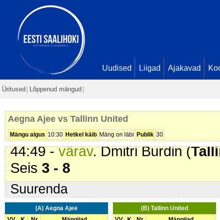
Prussakov. Seis
2 - 4
36:32 -
värav
. Dmitri Burdin (
Tall
Seis
2 - 5
37:59 -
värav
. Argo Klopman (
Ae
Seis
3 - 5
Uudised
Liigad
Ajakavad
Ko
38:45 -
värav
. Dmitri Burdin (
Tall
Üritused
Lõppenud mängud
Seis
3 - 6
41:21 -
värav
. Nikita Kutuzov (
Ta
Aegna Ajee vs Tallinn United
Ponomarjov. Seis
3 - 7
Mängu algus
10:30
Hetkel käib
Mäng on läbi
Publik
30
44:49 -
värav
. Dmitri Burdin (
Tall
Seis
3 - 8
Suurenda
(A) Aegna Ajee
(B) Tallinn United
VV
K
Nr
Mängijad
VV
K
Nr
Mängijad