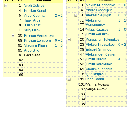
3
Maxim Milashenko
2 + 0
1
Vitali Sõtšjov
4
Andres Vassiljev
4
Kristjan Kongi
8
Aleksei Seljugin
0 + 3
5
Argo Klopman
2 + 1
7
Taavi Arus
Aleksandr
1 + 1
12
Ponomarjov
9
Jüri Marist
14
Nikita Kutuzov
1 + 0
11
Yury Lisov
15
Dmitri Peršikov
30
Kristjan Pärnamägi
20
Konstantin Tukmakov
68
Kristjan Lemberg
0 + 1
23
Aleksei Prussakov
0 + 2
91
Vladimir Kljain
1 + 0
38
Eduard Smirnov
95
Ardo Birk
47
Aleksander Kistner
101
Gert Rahn
51
Dmitri Burdin
4 + 1
102
52
Dmitri Karakulov
103
69
Vladimir Lapshin
104
78
Igor Berjozkin
105
99
Jaan Jaaku
0 + 1
101
Marina Moshul
102
Sergei Burov
103
104
105