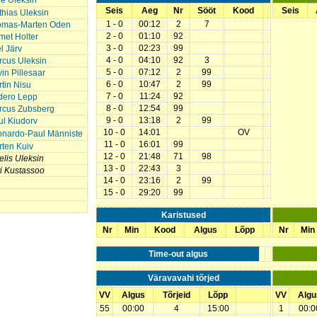
e Uleksin
Seis
Aeg
Nr
Sööt
Kood
Seis
hias Uleksin
1 - 0
00:12
2
7
omas-Marten Oden
2 - 0
01:10
92
et Holter
3 - 0
02:23
99
l Järv
4 - 0
04:10
92
3
cus Uleksin
5 - 0
07:12
2
99
in Pillesaar
6 - 0
10:47
2
99
tin Nisu
7 - 0
11:24
92
dero Lepp
8 - 0
12:54
99
rcus Zubsberg
9 - 0
13:18
2
99
l Kiudorv
10 - 0
14:01
OV
onardo-Paul Männiste
11 - 0
16:01
99
ten Kuiv
12 - 0
21:48
71
98
lis Uleksin
13 - 0
22:43
3
i Kustassoo
14 - 0
23:16
2
99
15 - 0
29:20
99
Karistused
Nr
Min
Kood
Algus
Lõpp
Nr
Min
Time-out algus
Väravavahi tõrjed
VV
Algus
Tõrjeid
Lõpp
VV
Algu
55
00:00
4
15:00
1
00:0