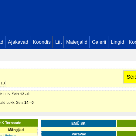
ad
Ajakavad
Koondis
Liit
Materjalid
Galerii
Lingid
Koo
 Aleks Kask. Seis
1 - 0
astak. Seis
4 - 0
nald Lokk. Seis
5 - 0
nald Lokk. Seis
6 - 0
Sei
nald Lokk. Seis
9 - 0
13
th Luiv. Seis
12 - 0
nald Lokk. Seis
14 - 0
HK Tornaado
EMÜ SK
Mängijad
Väravad