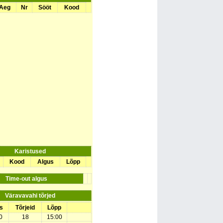
Aeg
Nr
Sööt
Kood
Karistused
Kood
Algus
Lõpp
Time-out algus
Väravavahi tõrjed
s
Tõrjeid
Lõpp
0
18
15:00