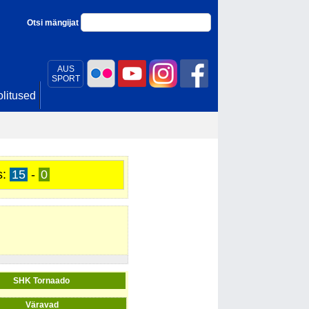
Otsi mängijat
AUS
SPORT
litused
s:
15
-
0
SHK Tornaado
Väravad