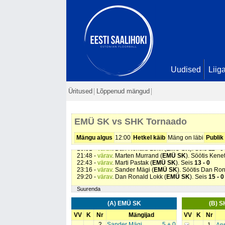
Uudised
Liig
00:12 -
värav
. Sander Mägi (
EMÜ SK
). Söötis Gabriel
01:10 -
värav
. Danver Pruuli (
EMÜ SK
). Seis
2 - 0
Üritused
Lõppenud mängud
02:23 -
värav
. Dan Ronald Lokk (
EMÜ SK
). Seis
3 - 0
04:10 -
värav
. Danver Pruuli (
EMÜ SK
). Söötis Marti P
07:12 -
värav
. Sander Mägi (
EMÜ SK
). Söötis Dan Ro
10:47 -
värav
. Sander Mägi (
EMÜ SK
). Söötis Dan Ro
EMÜ SK vs SHK Tornaado
11:24 -
värav
. Danver Pruuli (
EMÜ SK
). Seis
7 - 0
12:54 -
värav
. Dan Ronald Lokk (
EMÜ SK
). Seis
8 - 0
13:18 -
värav
. Sander Mägi (
EMÜ SK
). Söötis Dan Ro
Mängu algus
12:00
Hetkel käib
Mäng on läbi
Publik
14:01 -
omavärav
. . Seis
10 - 0
16:01 -
värav
. Dan Ronald Lokk (
EMÜ SK
). Seis
11 - 0
21:48 -
värav
. Marten Murrand (
EMÜ SK
). Söötis Kene
22:43 -
värav
. Marti Pastak (
EMÜ SK
). Seis
13 - 0
23:16 -
värav
. Sander Mägi (
EMÜ SK
). Söötis Dan Ro
29:20 -
värav
. Dan Ronald Lokk (
EMÜ SK
). Seis
15 - 0
Suurenda
(A) EMÜ SK
(B) S
VV
K
Nr
Mängijad
VV
K
Nr
2
Sander Mägi
5 + 0