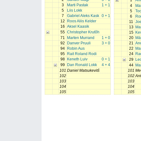
1
Anr
3
Marti Pastak
1 + 1
4
Mat
5
Liis Lokk
5
To
7
Gabriel Aleks Kask
0 + 1
6
Rom
12
Roos Aliis Kelder
11
Joe
16
Aksel Kaasik
13
Mar
55
Christopher Krutõh
15
Kev
71
Marten Murrand
1 + 0
20
Mär
92
Danver Pruuli
3 + 0
21
An
94
Robin Aus
22
Ma
95
Rait Roland Rodi
24
Rau
98
Keneth Luiv
0 + 1
29
Le
99
Dan Ronald Lokk
4 + 4
44
Mar
101
Daniel Matsukevitš
101
Mee
102
102
Ant
103
103
104
104
105
105