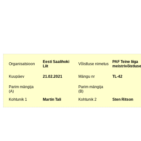
Eesti Saalihoki
PAF Teine liiga
Organisatsioon
Võistluse nimetus
Liit
meistrivõistlus
Kuupäev
21.02.2021
Mängu nr
TL-42
Parim mängija
Parim mängija
(A)
(B)
Kohtunik 1
Martin Tali
Kohtunik 2
Sten Ritson