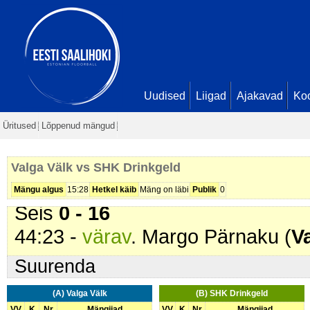
32:56 -
karistus (201 - Kepilöök)
.
33:18 -
värav
. Kaspar Sakjas (
SH
Seis
0 - 12
34:47 -
värav
. Timmo Zimmerman
Guss. Seis
0 - 13
Uudised
Liigad
Ajakavad
Ko
40:23 -
värav
. Raido Moor (
SHK 
Üritused
Lõppenud mängud
41:12 -
värav
. Kaspar Sakjas (
SH
Seis
0 - 15
Valga Välk vs SHK Drinkgeld
43:54 -
värav
. Anti Kustassoo (
SH
Mängu algus
15:28
Hetkel käib
Mäng on läbi
Publik
0
Seis
0 - 16
44:23 -
värav
. Margo Pärnaku (
V
Suurenda
(A) Valga Välk
(B) SHK Drinkgeld
VV
K
Nr
Mängijad
VV
K
Nr
Mängijad