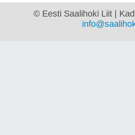
© Eesti Saalihoki Liit | Ka
info@saalihok