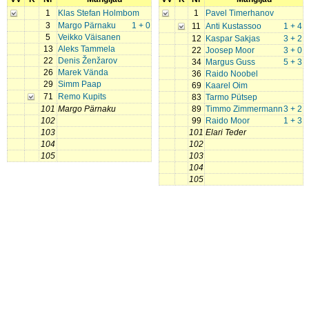
1
Klas Stefan Holmbom
1
Pavel Timerhanov
3
Margo Pärnaku
1 + 0
11
Anti Kustassoo
1 + 4
5
Veikko Väisanen
12
Kaspar Sakjas
3 + 2
13
Aleks Tammela
22
Joosep Moor
3 + 0
22
Denis Ženžarov
34
Margus Guss
5 + 3
26
Marek Vända
36
Raido Noobel
29
Simm Paap
69
Kaarel Oim
71
Remo Kupits
83
Tarmo Pütsep
101
Margo Pärnaku
89
Timmo Zimmermann
3 + 2
102
99
Raido Moor
1 + 3
103
101
Elari Teder
104
102
105
103
104
105