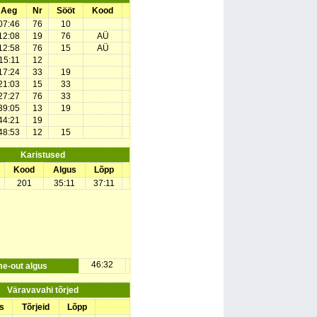
Aeg
Nr
Sööt
Kood
07:46
76
10
12:08
19
76
AÜ
12:58
76
15
AÜ
15:11
12
17:24
33
19
21:03
15
33
27:27
76
33
39:05
13
19
44:21
19
48:53
12
15
Karistused
Kood
Algus
Lõpp
201
35:11
37:11
46:32
me-out algus
Väravavahi tõrjed
s
Tõrjeid
Lõpp