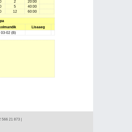
0
2
20:00
0
5
40:00
0
12
60:00
upa
 kolmandik
Lisaaeg
) 03-02 (B)
2 566 21 873 |