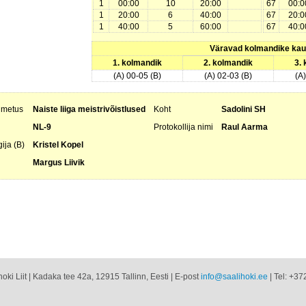
1
00:00
10
20:00
67
00:0
1
20:00
6
40:00
67
20:0
1
40:00
5
60:00
67
40:0
Väravad kolmandike ka
1. kolmandik
2. kolmandik
3.
(A) 00-05 (B)
(A) 02-03 (B)
(A
nimetus
Naiste liiga meistrivõistlused
Koht
Sadolini SH
NL-9
Protokollija nimi
Raul Aarma
ija (B)
Kristel Kopel
Margus Liivik
oki Liit | Kadaka tee 42a, 12915 Tallinn, Eesti | E-post
info@saalihoki.ee
| Tel: +37