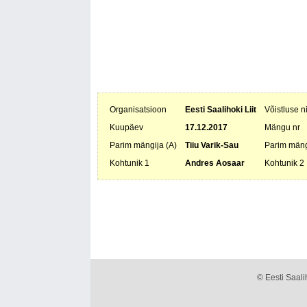
Organisatsioon
Eesti Saalihoki Liit
Võistluse 
Kuupäev
17.12.2017
Mängu nr
Parim mängija (A)
Tiiu Varik-Sau
Parim mäng
Kohtunik 1
Andres Aosaar
Kohtunik 2
© Eesti Saalih