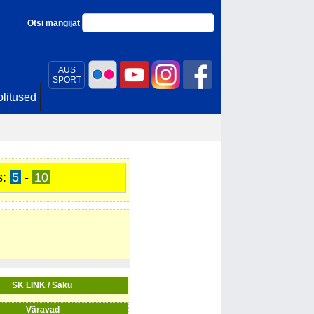
Otsi mängijat
AUS
SPORT
litused
s:
5
-
10
SK LINK / Saku
Väravad