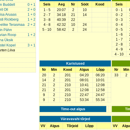
Seis
Aeg
Nr
Sööt
Kood
Seis
in Buddell
0 + 1
it Oll
2 + 0
1 - 5
20:07
2
10
0 - 1
isa Aruaas
1 + 0
2 - 7
34:18
21
14
0 - 2
isti Rickberg
1 + 2
3 - 8
40:39
22
0 - 3
elike Terasmaa
2 + 2
4 - 8
42:32
10
24
0 - 4
5 - 10
58:42
2
24
0 - 5
iin Pähn
1 - 6
rian Roop
1 + 2
1 - 7
ina Üksik
2 - 8
istel Kopel
3 + 1
4 - 9
rten Liiva
4 - 10
Karistused
Nr
Min
Kood
Algus
Lõpp
Nr
Min
20
2
201
04:20
06:20
33
2
14
2
201
08:01
10:01
21
2
210
10:41
12:08
21
2
201
12:08
12:58
9
2
210
22:47
24:47
9
2
210
53:34
55:34
Time-out algus
Ti
Väravavahi tõrjed
VV
Algus
Tõrjeid
Lõpp
VV
Algu