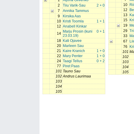
1
Aljona Glivenko
10
Ri
2
Tiiu Varik-Sau
2 + 0
12
Ber
7
Annika Tammus
13
Ka
9
Kirsika Aas
15
Kr
10
Kristi Toomla
1 + 1
19
Me
12
Anabell Kinkar
29
Tr
Marju Prosin (kuni
0 + 1
14
23.03.19)
33
Ma
18
Kati Ojavee
67
Li
20
Marleen Sau
76
Kr
21
Kaire Kranich
1 + 0
101
Ma
22
Mary Penter
1 + 0
102
24
Taagi Tellus
0 + 2
103
77
Piret Paas
104
101
Tauno Sau
105
102
Andrus Laurimaa
103
104
105