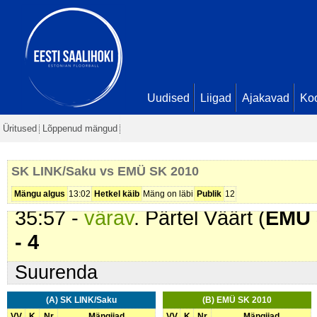
00:45 -
värav
. Ruudi Veiram (
EMÜ
Seis
0 - 1
07:40 -
värav
. Daniil Savitski (
EM
Seis
0 - 2
Uudised
Liigad
Ajakavad
Ko
12:19 -
värav
. Daniil Savitski (
EM
Üritused
Lõppenud mängud
Seis
0 - 3
18:40 -
värav
. Kristo Õruste (
SK 
SK LINK/Saku vs EMÜ SK 2010
Seis
1 - 3
Mängu algus
13:02
Hetkel käib
Mäng on läbi
Publik
12
35:57 -
värav
. Pärtel Väärt (
EMÜ 
- 4
Suurenda
(A) SK LINK/Saku
(B) EMÜ SK 2010
VV
K
Nr
Mängijad
VV
K
Nr
Mängijad