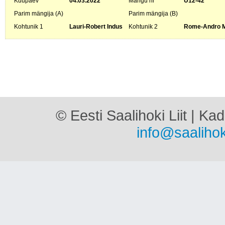
Kuupäev
04.03.2022
Mängu nr
U12-42
Parim mängija (A)
Parim mängija (B)
Kohtunik 1
Lauri-Robert Indus
Kohtunik 2
Rome-Andro 
© Eesti Saalihoki Liit | Ka
info@saalihok