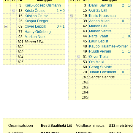
3
KarL-Joosep Oismann
3
Daniil Savitski
2 + 1
15
Gustav Läll
13
Kristo Õruste
1 + 0
19
Kristo Kruusmaa
15
Kristjan Õruste
26
Kaspar Dreger
39
Adrian Milani
0 + 1
42
Marten Läll
69
Oliver Leppik
0 + 1
43
Marten Vahtre
77
Hardy Grünberg
44
Pärtel Väärt
1 + 0
98
Marken Nurk
45
Lauri Lepist
101
Marten Liiva
48
Kaupo Rajamäe-Volmer
102
49
Ruudi Veiram
1 + 1
103
51
Oliver Treial
104
105
53
Oto Malki
60
Georg Suviste
70
Juhan Lensment
0 + 1
101
Sander Hannus
102
103
104
105
Organisatsioon
Eesti Saalihoki Liit
Võistluse nimetus
U12 meistrivõ