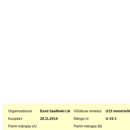
Organisatsioon
Eesti Saalihoki Liit
Võistluse nimetus
U15 meistrivõi
Kuupäev
28.11.2014
Mängu nr
U-15-1
Parim mängija (A)
Parim mängija (B)