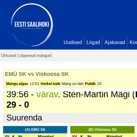
36:03 -
värav
. Dan Ronald Lokk (
37:17 -
värav
. Artur Okružko (
EM
38:06 -
värav
. Gabriel Aleks Kask
Seis
25 - 0
38:23 -
värav
. Gabriel Aleks Kask
Uudised
Liigad
Ajakavad
Ko
Seis
26 - 0
Üritused
Lõppenud mängud
38:42 -
värav
. Dan Ronald Lokk (
Seis
27 - 0
EMÜ SK vs Viskoosa SK
39:42 -
värav
. Dan Ronald Lokk (
Mängu algus
12:01
Hetkel käib
Mäng on läbi
Publik
20
39:56 -
värav
. Sten-Martin Mägi (
29 - 0
Suurenda
(A) EMÜ SK
(B) Viskoosa SK
VV
K
Nr
Mängijad
VV
K
Nr
Mängijad