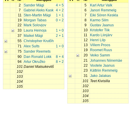
2
Sander Mägi
4 + 5
5
Karl Artur Valk
7
Gabriel Aleks Kask
4 + 2
6
Janori Remmelg
11
Sten-Martin Mägi
1 + 1
7
Eiki Sören Keskla
19
Morgan Tabas
0 + 2
8
Karmo Silm
22
Mark Solovjov
9
Gustav Jaanus
10
Kristofer Tiik
33
Laura Heinoja
1 + 0
11
Kardo Liinjärv
37
Maikel Mägi
2 + 1
12
Henri Lilp
55
Christopher Krutõh
13
Villem Proos
71
Alex Sults
1 + 0
19
Roomet Ruus
75
Sander Reemets
20
Veiko Samm
90
Dan Ronald Lokk
8 + 4
21
Johannes Niinemäe
94
Artur Okružko
8 + 2
22
Vootele Jaanus
101
Daniel Matsukevitš
23
Kättriin Remmelg
102
31
Jako Jalakas
103
101
Teet Kivisilla
104
102
105
103
104
105