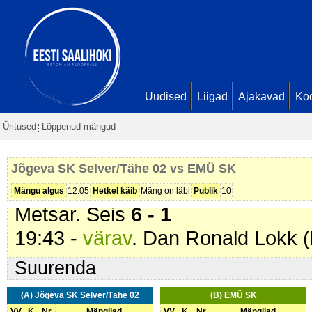
08:26 -
värav
. Alex Guske (
Jõgev
Voitk. Seis
2 - 0
10:43 -
värav
. Tanel Tammik (
Jõg
12:31 -
värav
. Alex Guske (
Jõgev
13:30 -
värav
. Alex Guske (
Jõgev
Uudised
Liigad
Ajakavad
Ko
14:25 -
värav
. Dan Ronald Lokk (
Üritused
Lõppenud mängud
14:25 -
karistus (101 - Ebasportli
Selver/Tähe 02
). 2+10 min
Jõgeva SK Selver/Tähe 02 vs EMÜ SK
17:44 -
värav
. Alex Guske (
Jõgev
Mängu algus
12:05
Hetkel käib
Mäng on läbi
Publik
10
Metsar. Seis
6 - 1
19:43 -
värav
. Dan Ronald Lokk (
Suurenda
(A) Jõgeva SK Selver/Tähe 02
(B) EMÜ SK
VV
K
Nr
Mängijad
VV
K
Nr
Mängijad