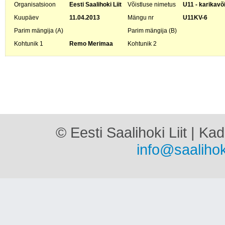
Organisatsioon
Eesti Saalihoki Liit
Võistluse nimetus
U11 - karikavõ
Kuupäev
11.04.2013
Mängu nr
U11KV-6
Parim mängija (A)
Parim mängija (B)
Kohtunik 1
Remo Merimaa
Kohtunik 2
© Eesti Saalihoki Liit | Ka
info@saalihok