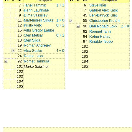
7
Tanel Tammik
1 + 1
6
Steve Nõu
8
Henri Laurimäe
7
Gabriel Alex Kask
9
Dima Vassiljev
45
Ben-Bätryck Kurg
11
Märt-Indrek Sirkas
1 + 0
55
Christopher Krutõh
12
Kristo Voitk
0 + 1
90
Dan Ronald Lokk
2 + 0
15
Villu Gregor Laube
92
Roomet Tann
16
Sten Metsar
0 + 1
94
Robin Hallap
18
Sten Siida
97
Rinaldo Teppo
19
Roman Andrejev
101
22
Alex Guske
4 + 0
102
24
Reimo Laks
103
92
Romet Hannula
104
101
Marko Saksing
105
102
103
104
105