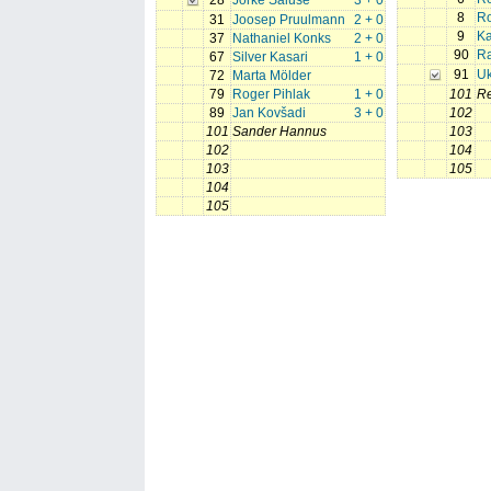
28
Jorke Saluse
3 + 0
8
R
31
Joosep Pruulmann
2 + 0
9
Ka
37
Nathaniel Konks
2 + 0
90
Ra
67
Silver Kasari
1 + 0
91
Uk
72
Marta Mölder
79
Roger Pihlak
1 + 0
101
Re
89
Jan Kovšadi
3 + 0
102
101
Sander Hannus
103
102
104
103
105
104
105