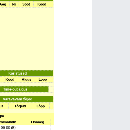
Aeg
Nr
Sööt
Kood
Karistused
Kood
Algus
Lõpp
Time-out algus
Väravavahi tõrjed
us
Tõrjeid
Lõpp
upa
 kolmandik
Lisaaeg
) 06-00 (B)