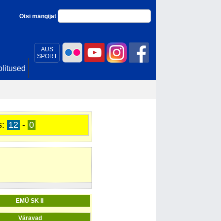
Otsi mängijat
AUS
SPORT
litused
s:
12
-
0
EMÜ SK II
Väravad