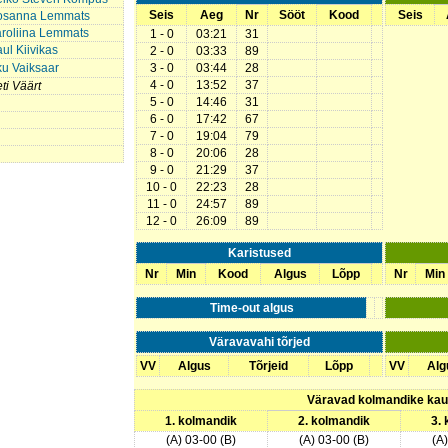
Seis
Aeg
Nr
Sööt
Kood
Seis
osanna Lemmats
roliina Lemmats
1 - 0
03:21
31
ul Kiivikas
2 - 0
03:33
89
u Vaiksaar
3 - 0
03:44
28
4 - 0
13:52
37
ti Väärt
5 - 0
14:46
31
6 - 0
17:42
67
7 - 0
19:04
79
8 - 0
20:06
28
9 - 0
21:29
37
10 - 0
22:23
28
11 - 0
24:57
89
12 - 0
26:09
89
Karistused
Nr
Min
Kood
Algus
Lõpp
Nr
Min
Time-out algus
Väravavahi tõrjed
VV
Algus
Tõrjeid
Lõpp
VV
Alg
Väravad kolmandike ka
1. kolmandik
2. kolmandik
3.
(A) 03-00 (B)
(A) 03-00 (B)
(A