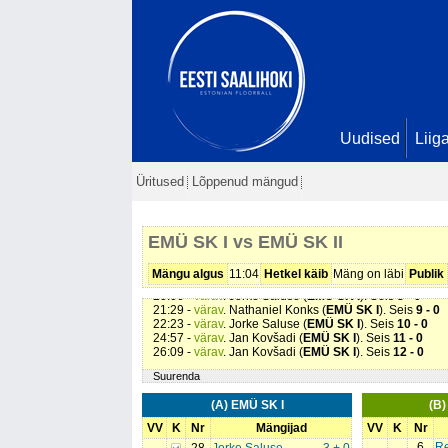
Uudised
Liig
Üritused
Lõppenud mängud
03:21 -
värav
. Joosep Pruulmann (
EMÜ SK I
). Seis
1 -
03:33 -
värav
. Jan Kovšadi (
EMÜ SK I
). Seis
2 - 0
03:44 -
värav
. Jorke Saluse (
EMÜ SK I
). Seis
3 - 0
EMÜ SK I vs EMÜ SK II
13:52 -
värav
. Nathaniel Konks (
EMÜ SK I
). Seis
4 - 0
14:46 -
värav
. Joosep Pruulmann (
EMÜ SK I
). Seis
5 -
17:42 -
värav
. Silver Kasari (
EMÜ SK I
). Seis
6 - 0
Mängu algus
11:04
Hetkel käib
Mäng on läbi
Publik
19:04 -
värav
. Roger Pihlak (
EMÜ SK I
). Seis
7 - 0
20:06 -
värav
. Jorke Saluse (
EMÜ SK I
). Seis
8 - 0
21:29 -
värav
. Nathaniel Konks (
EMÜ SK I
). Seis
9 - 0
22:23 -
värav
. Jorke Saluse (
EMÜ SK I
). Seis
10 - 0
24:57 -
värav
. Jan Kovšadi (
EMÜ SK I
). Seis
11 - 0
26:09 -
värav
. Jan Kovšadi (
EMÜ SK I
). Seis
12 - 0
Suurenda
(A) EMÜ SK I
(B)
VV
K
Nr
Mängijad
VV
K
Nr
6
Re