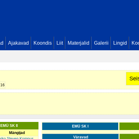
ad
Ajakavad
Koondis
Liit
Materjalid
Galerii
Lingid
Koo
 0
Sei
 0
16
 EMÜ SK II
EMÜ SK I
Mängijad
Väravad
iko Steven Kompus