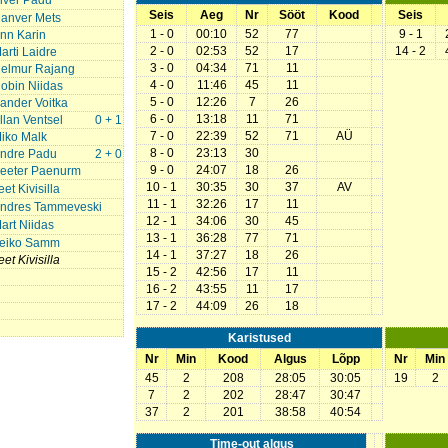
lver Padu
Seis
Aeg
Nr
Sööt
Kood
Seis
anver Mets
1 - 0
00:10
52
77
9 - 1
nn Karin
2 - 0
02:53
52
17
14 - 2
arti Laidre
3 - 0
04:34
71
11
elmur Rajang
4 - 0
11:46
45
11
obin Niidas
5 - 0
12:26
7
26
ander Voitka
6 - 0
13:18
11
71
llan Ventsel
0 + 1
7 - 0
22:39
52
71
AÜ
iko Malk
8 - 0
23:13
30
ndre Padu
2 + 0
9 - 0
24:07
18
26
eeter Paenurm
10 - 1
30:35
30
37
AV
eet Kivisilla
11 - 1
32:26
17
11
ndres Tammeveski
12 - 1
34:06
30
45
art Niidas
13 - 1
36:28
77
71
eiko Samm
14 - 1
37:27
18
26
eet Kivisilla
15 - 2
42:56
17
11
16 - 2
43:55
11
17
17 - 2
44:09
26
18
Karistused
Nr
Min
Kood
Algus
Lõpp
Nr
Min
45
2
208
28:05
30:05
19
2
7
2
202
28:47
30:47
37
2
201
38:58
40:54
Time-out algus