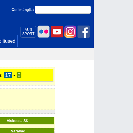
Otsi mängijat
AUS
SPORT
litused
s:
17
-
2
Viskoosa SK
Väravad