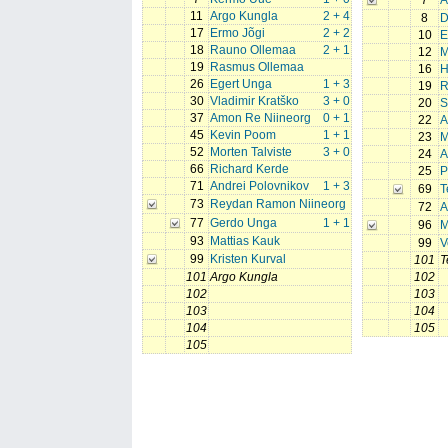
7
A
11
Argo Kungla
2 + 4
8
D
17
Ermo Jõgi
2 + 2
10
E
18
Rauno Ollemaa
2 + 1
12
M
19
Rasmus Ollemaa
16
H
26
Egert Unga
1 + 3
19
R
30
Vladimir Kratško
3 + 0
20
S
37
Amon Re Niineorg
0 + 1
22
A
45
Kevin Poom
1 + 1
23
M
52
Morten Talviste
3 + 0
24
A
66
Richard Kerde
25
P
71
Andrei Polovnikov
1 + 3
69
T
73
Reydan Ramon Niineorg
72
A
77
Gerdo Unga
1 + 1
96
M
93
Mattias Kauk
99
V
99
Kristen Kurval
101
T
101
Argo Kungla
102
102
103
103
104
104
105
105