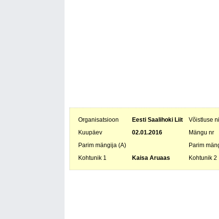
Organisatsioon
Eesti Saalihoki Liit
Võistluse 
Kuupäev
02.01.2016
Mängu nr
Parim mängija (A)
Parim mäng
Kohtunik 1
Kaisa Aruaas
Kohtunik 2