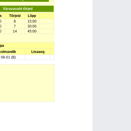
Väravavahi tõrjed
s
Tõrjeid
Lõpp
0
8
15:00
0
7
30:00
0
14
45:00
upa
 kolmandik
Lisaaeg
) 08-01 (B)