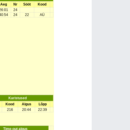
Aeg
Nr
Sööt
Kood
26:01
24
40:54
24
22
AÜ
Karistused
Kood
Algus
Lõpp
216
20:44
22:39
Time-out algus