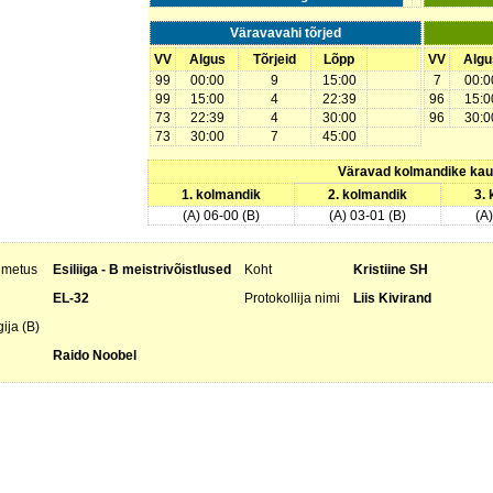
Väravavahi tõrjed
VV
Algus
Tõrjeid
Lõpp
VV
Algu
99
00:00
9
15:00
7
00:0
99
15:00
4
22:39
96
15:0
73
22:39
4
30:00
96
30:0
73
30:00
7
45:00
Väravad kolmandike ka
1. kolmandik
2. kolmandik
3.
(A) 06-00 (B)
(A) 03-01 (B)
(A
nimetus
Esiliiga - B meistrivõistlused
Koht
Kristiine SH
EL-32
Protokollija nimi
Liis Kivirand
ija (B)
Raido Noobel