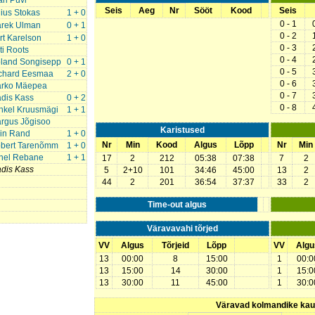
ari Püvi
Seis
Aeg
Nr
Sööt
Kood
Seis
lius Stokas
1 + 0
0 - 1
rek Ulman
0 + 1
0 - 2
rt Karelson
1 + 0
0 - 3
ti Roots
0 - 4
land Songisepp
0 + 1
0 - 5
chard Eesmaa
2 + 0
0 - 6
rko Mäepea
0 - 7
dis Kass
0 + 2
0 - 8
hkel Kruusmägi
1 + 1
rgus Jõgisoo
Karistused
lin Rand
1 + 0
Nr
Min
Kood
Algus
Lõpp
Nr
Min
bert Tarenõmm
1 + 0
nel Rebane
1 + 1
17
2
212
05:38
07:38
7
2
dis Kass
5
2+10
101
34:46
45:00
13
2
44
2
201
36:54
37:37
33
2
Time-out algus
Väravavahi tõrjed
VV
Algus
Tõrjeid
Lõpp
VV
Algu
13
00:00
8
15:00
1
00:0
13
15:00
14
30:00
1
15:0
13
30:00
11
45:00
1
30:0
Väravad kolmandike ka