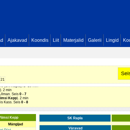
ad
Ajakavad
Koondis
Liit
Materjalid
Galerii
Lingid
Koo
K Rapla
). 2 min
s Mihkel Kruusmägi. Seis
0 - 1
 (
Viimsi Kepp
). 2 min
(
Viimsi Kepp
). 2 min
nel Rebane. Seis
0 - 2
 Roland Songisepp . Seis
0 - 3
Sei
 Madis Kass. Seis
0 - 5
21
 - 6
he (
SK Rapla
). 2+10 min
). 2 min
 Ulman. Seis
0 - 7
iimsi Kepp
). 2 min
dis Kass. Seis
0 - 8
Viimsi Kepp
SK Rapla
Mängijad
Väravad