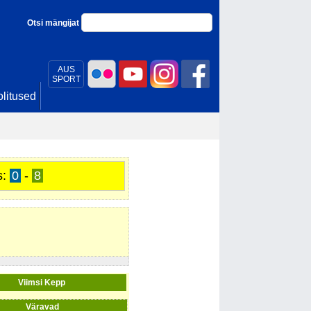
Otsi mängijat
AUS
SPORT
litused
s:
0
-
8
Viimsi Kepp
Väravad