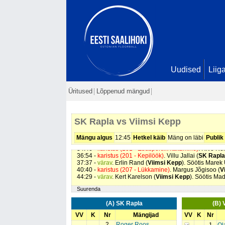
Uudised
Liig
05:38 -
karistus (212 - Maas mängimine)
. Taavi Sau (
S
Üritused
Lõppenud mängud
08:12 -
värav
. Robert Tarenõmm (
Viimsi Kepp
). Sööti
08:30 -
karistus (212 - Maas mängimine)
. Marek Ulman
10:30 -
karistus (207 - Lükkamine)
. Roland Songisepp 
14:15 -
värav
. Julius Stokas (
Viimsi Kepp
). Söötis Ta
SK Rapla vs Viimsi Kepp
22:49 -
värav
. Richard Eesmaa (
Viimsi Kepp
). Söötis
29:59 -
värav
. Tanel Rebane (
Viimsi Kepp
). Seis
0 - 4
34:04 -
värav
. Richard Eesmaa (
Viimsi Kepp
). Söötis
Mängu algus
12:45
Hetkel käib
Mäng on läbi
Publik
34:46 -
värav
. Mihkel Kruusmägi (
Viimsi Kepp
). Seis
0
34:46 -
karistus (101 - Ebasportlik käitumine)
. Rivo Re
36:54 -
karistus (201 - Kepilöök)
. Villu Jallai (
SK Rapla
37:37 -
värav
. Erlin Rand (
Viimsi Kepp
). Söötis Marek
40:40 -
karistus (207 - Lükkamine)
. Margus Jõgisoo (
V
44:29 -
värav
. Kert Karelson (
Viimsi Kepp
). Söötis Ma
Suurenda
(A) SK Rapla
(B) 
VV
K
Nr
Mängijad
VV
K
Nr
2
Roger Roos