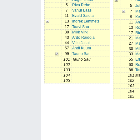
1
Ol
5
Rivo Rehe
5
Ju
7
Vahur Laas
7
Ma
11
Evald Saidla
9
Ke
13
Indrek Lehtmets
11
An
17
Taavi Sau
13
Ro
30
Mikk Virki
17
Ri
43
Ardo Raidoja
21
Ma
44
Villu Jallai
27
Ma
57
Andi Kuum
30
Mi
99
Tauno Sau
33
Ma
101
Tauno Sau
55
Er
102
63
Ro
103
88
Ta
104
101
Ma
105
102
103
104
105