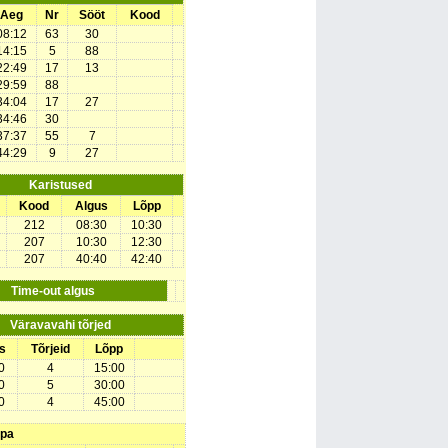
Aeg
Nr
Sööt
Kood
08:12
63
30
14:15
5
88
22:49
17
13
29:59
88
34:04
17
27
34:46
30
37:37
55
7
44:29
9
27
Karistused
Kood
Algus
Lõpp
212
08:30
10:30
207
10:30
12:30
207
40:40
42:40
Time-out algus
Väravavahi tõrjed
s
Tõrjeid
Lõpp
0
4
15:00
0
5
30:00
0
4
45:00
upa