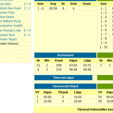
Seis
Aeg
Nr
Sööt
Kood
Seis
eve Nõu
2 + 3
briel Alex Kask
2 + 1
1 - 0
00:39
6
4
1 - 1
nnes Palu
1 - 2
kar Kaara
1 - 3
n-Bätryck Kurg
1 - 4
ristopher Krutõh
1 - 5
1 - 6
n Ronald Lokk
6 + 0
1 - 7
oomet Tann
0 + 1
1 - 8
naldo Teppo
1 - 9
ander Hannus
1 - 10
Karistused
Nr
Min
Kood
Algus
Lõpp
Nr
Min
12
2
208
03:04
03:25
7
2
4
2
214
06:48
08:48
Time-out algus
Väravavahi tõrjed
VV
Algus
Tõrjeid
Lõpp
VV
Algu
1
00:00
3
10:00
55
00:0
1
10:00
4
20:00
55
10:0
Väravad kolmandike ka