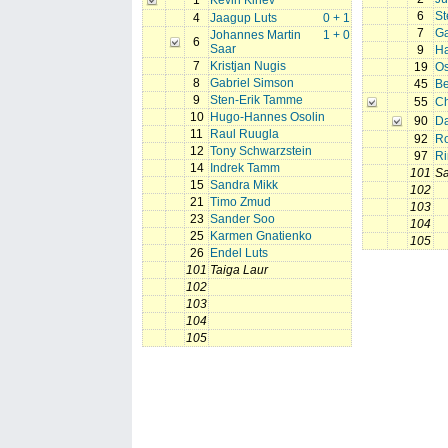
1
Kevin Kinev
6
St
4
Jaagup Luts
0 + 1
7
Ga
Johannes Martin
1 + 0
6
Saar
9
Ha
7
Kristjan Nugis
19
Os
8
Gabriel Simson
45
Be
9
Sten-Erik Tamme
55
Ch
10
Hugo-Hannes Osolin
90
Da
11
Raul Ruugla
92
R
12
Tony Schwarzstein
97
Ri
14
Indrek Tamm
101
S
15
Sandra Mikk
102
21
Timo Zmud
103
23
Sander Soo
104
25
Karmen Gnatienko
105
26
Endel Luts
101
Taiga Laur
102
103
104
105