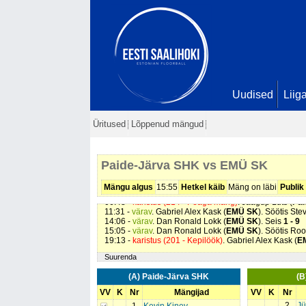
Uudised
Liig
00:39 -
värav
. Johannes Martin Saar (
Paide-Järva SH
Üritused
Lõppenud mängud
01:07 -
värav
. Steve Nõu (
EMÜ SK
). Söötis Gabriel Al
02:07 -
värav
. Dan Ronald Lokk (
EMÜ SK
). Söötis St
02:36 -
värav
. Dan Ronald Lokk (
EMÜ SK
). Seis
1 - 3
02:55 -
värav
. Steve Nõu (
EMÜ SK
). Seis
1 - 4
Paide-Järva SHK vs EMÜ SK
03:04 -
karistus (208 - Jõuline mäng/kukutamine)
. Ton
03:25 -
värav
. Dan Ronald Lokk (
EMÜ SK
). Seis
1 - 5
04:39 -
värav
. Gabriel Alex Kask (
EMÜ SK
). Seis
1 - 6
Mängu algus
15:55
Hetkel käib
Mäng on läbi
Publik
06:08 -
värav
. Dan Ronald Lokk (
EMÜ SK
). Söötis St
06:48 -
karistus (214 - Peaga mäng)
. Jaagup Luts (
Pai
11:31 -
värav
. Gabriel Alex Kask (
EMÜ SK
). Söötis St
14:06 -
värav
. Dan Ronald Lokk (
EMÜ SK
). Seis
1 - 9
15:05 -
värav
. Dan Ronald Lokk (
EMÜ SK
). Söötis Ro
19:13 -
karistus (201 - Kepilöök)
. Gabriel Alex Kask (
E
Suurenda
(A) Paide-Järva SHK
(B
VV
K
Nr
Mängijad
VV
K
Nr
2
Jü