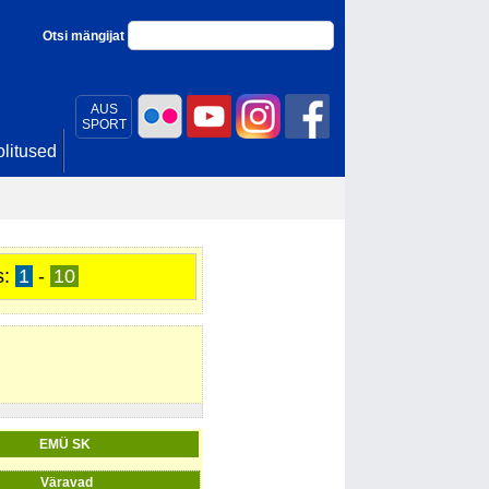
Otsi mängijat
AUS
SPORT
litused
s:
1
-
10
EMÜ SK
Väravad