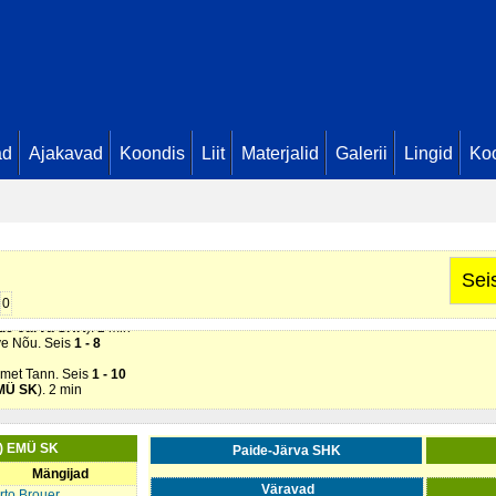
ad
Ajakavad
Koondis
Liit
Materjalid
Galerii
Lingid
Koo
K
). Söötis Jaagup Luts. Seis
1 - 0
ex Kask. Seis
1 - 1
eve Nõu. Seis
1 - 2
y Schwarzstein (
Paide-Järva SHK
). 2 min
Sei
0
eve Nõu. Seis
1 - 7
de-Järva SHK
). 2 min
eve Nõu. Seis
1 - 8
omet Tann. Seis
1 - 10
MÜ SK
). 2 min
) EMÜ SK
Paide-Järva SHK
Mängijad
Väravad
rto Brouer