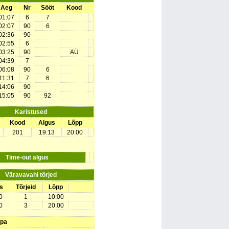
Aeg
Nr
Sööt
Kood
01:07
6
7
02:07
90
6
02:36
90
02:55
6
03:25
90
AÜ
04:39
7
06:08
90
6
11:31
7
6
14:06
90
15:05
90
92
Karistused
Kood
Algus
Lõpp
201
19:13
20:00
Time-out algus
Väravavahi tõrjed
s
Tõrjeid
Lõpp
0
1
10:00
0
3
20:00
upa