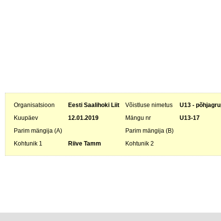
Organisatsioon
Eesti Saalihoki Liit
Võistluse nimetus
U13 - põhjagru
Kuupäev
12.01.2019
Mängu nr
U13-17
Parim mängija (A)
Parim mängija (B)
Kohtunik 1
Riive Tamm
Kohtunik 2