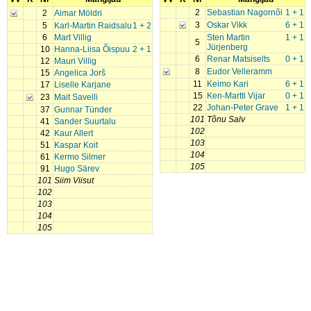
2
Sebastian Nagornõi
1 + 1
2
Aimar Möldri
3
Oskar Vikk
6 + 1
5
Karl-Martin Raidsalu
1 + 2
6
Mart Villig
Sten Martin
1 + 1
5
Jürjenberg
10
Hanna-Liisa Õispuu
2 + 1
6
Renar Matsiselts
0 + 1
12
Mauri Villig
8
Eudor Velleramm
15
Angelica Jorš
11
Keimo Kari
6 + 1
17
Liselle Karjane
15
Ken-Martti Vijar
0 + 1
23
Mait Savelli
22
Johan-Peter Grave
1 + 1
37
Gunnar Tünder
101
Tõnu Salv
41
Sander Suurtalu
102
42
Kaur Allert
103
51
Kaspar Koit
104
61
Kermo Silmer
105
91
Hugo Särev
101
Siim Viisut
102
103
104
105