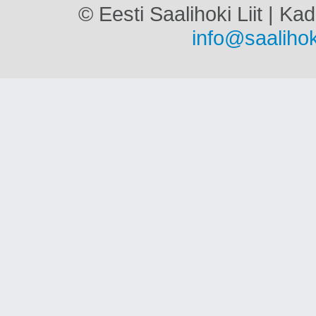
© Eesti Saalihoki Liit | Ka
info@saalihok