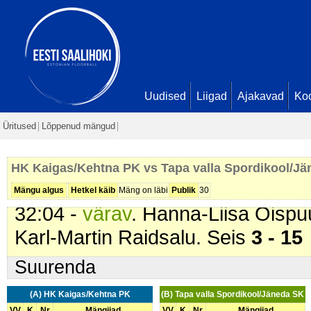
Karl-Martin Raidsalu. Seis
2 - 11
27:56 -
värav
. Oskar Vikk (
Tapa 
Ken-Martti Vijar. Seis
2 - 12
28:42 -
värav
. Oskar Vikk (
Tapa 
Sebastian Nagornõi. Seis
2 - 13
Uudised
Liigad
Ajakavad
Ko
29:27 -
värav
. Johan-Peter Grave
Üritused
Lõppenud mängud
SK
). Seis
2 - 14
31:16 -
värav
. Oskar Vikk (
Tapa 
HK Kaigas/Kehtna PK vs Tapa valla Spordikool/J
- 15
Mängu algus
Hetkel käib
Mäng on läbi
Publik
30
32:04 -
värav
. Hanna-Liisa Õispu
Karl-Martin Raidsalu. Seis
3 - 15
Suurenda
(A) HK Kaigas/Kehtna PK
(B) Tapa valla Spordikool/Jäneda SK
VV
K
Nr
Mängijad
VV
K
Nr
Mängijad