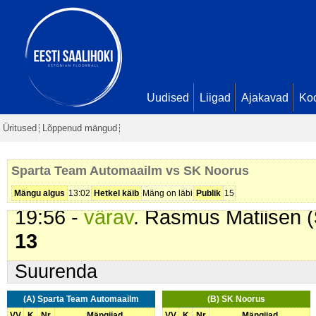
14:11 -
värav
. Dominic Luht (
Spa
Rasmus Matiisen. Seis
4 - 10
15:44 -
värav
. Serafim Suhhoruko
Seis
4 - 11
16:07 -
värav
. Serafim Suhhoruko
Uudised
Liigad
Ajakavad
Ko
17:16 -
värav
. Serafim Suhhoruko
Üritused
Lõppenud mängud
Seis
4 - 13
18:51 -
värav
. Dominic Luht (
Spa
Sparta Team Automaailm vs SK Noorus
Mihkel Kutsar. Seis
5 - 13
Mängu algus
13:02
Hetkel käib
Mäng on läbi
Publik
15
19:56 -
värav
. Rasmus Matiisen (
13
Suurenda
(A) Sparta Team Automaailm
(B) SK Noorus
VV
K
Nr
Mängijad
VV
K
Nr
Mängijad