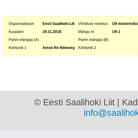
Organisatsioon
Eesti Saalihoki Liit
Võistluse nimetus
U9 meistrivõis
Kuupäev
29.11.2018
Mängu nr
U9-1
Parim mängija (A)
Parim mängija (B)
Kohtunik 1
Amon Re Niineorg
Kohtunik 2
© Eesti Saalihoki Liit | Ka
info@saalihok