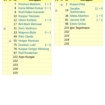
7
Rasmus Matiisen
1 + 2
7
Robert Põld
8
Karla Mihkel Kutsar
0 + 1
Serafim
11 + 0
19
Suhhorukov
9
Rolf Petteri Karranto
36
Nikita Altuhhov
1 + 5
10
Kaspar Tikerpäe
91
Jaromir Ertti
1 + 2
12
Oliver Kerttula
1 + 0
96
Edvin Grižas
17
Brit-Marii Merisaar
101
Igor Tegelmann
31
Eero Vaskivuo
102
33
Magnus Øyås
0 + 1
103
49
Riko Ojaste
104
55
Holger Rannula
105
75
Dominic Luht
4 + 0
76
Kaspar Gregor Niineorg
87
Ralf Rooteman
101
Argo Kungla
102
103
104
105