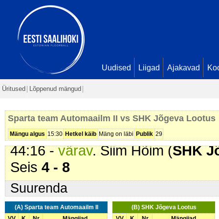
Kaska. Seis
4 - 5
33:36 -
värav
. Nikolai Roop (
SHK
Paulus. Seis
4 - 6
35:56 -
karistus (201 - Kepilöök)
.
Automaailm II
). 2 min
Uudised
Liigad
Ajakavad
Ko
36:49 -
värav
. Mario Paulus (
SHK
Üritused
Lõppenud mängud
Roop. Seis
4 - 7
37:39 -
karistus (206 - Kõrge kep
Sparta team Automaailm II vs SHK Jõgeva Lootus
Lootus
). 2 min
Mängu algus
15:30
Hetkel käib
Mäng on läbi
Publik
29
44:16 -
värav
. Siim Hõim (
SHK J
Seis
4 - 8
Suurenda
(A) Sparta team Automaailm II
(B) SHK Jõgeva Lootus
VV
K
Nr
Mängijad
VV
K
Nr
Mängijad