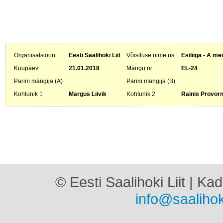
Organisatsioon
Eesti Saalihoki Liit
Võistluse nimetus
Esiliiga - A me
Kuupäev
21.01.2018
Mängu nr
EL-24
Parim mängija (A)
Parim mängija (B)
Kohtunik 1
Margus Liivik
Kohtunik 2
Rainis Provor
© Eesti Saalihoki Liit | Ka
info@saalihok