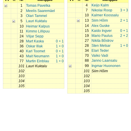
4
Keijo Kalm
1
Tomas Pavelka
7
Nikolai Roop
3 + 3
2
Meelis Saaremäel
10
Kalmer Koossalu
3
Olari Tammel
13
Siim Hõim
2 + 1
5
Lauri Kuktalu
14
Alex Guske
10
Heimar Kalpus
15
Kaido Ingver
0 + 1
11
Kimmo Lillipuu
19
Mario Paulus
2 + 2
24
Viljar Sepp
27
Nikita Bõstrov
28
Mart Kaska
0 + 1
28
Sten Metsar
1 + 0
36
Oskar Illak
1 + 0
34
Elari Teder
40
Karl Toomet
0 + 1
70
Vaiko Vadi
43
Mait Neumann
1 + 0
88
Janno Laansalu
77
Martin Einblau
1 + 0
99
Ingmar Huononen
101
Lauri Kuktalu
102
101
Siim Hõim
103
102
104
103
105
104
105