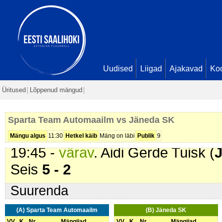
00:28 -
värav
. Aidi Gerde Tuisk (
0 - 1
02:15 -
värav
. Onni Taskila (
Spar
Taskila. Seis
1 - 1
05:56 -
värav
. German Balasov (
Uudised
Liigad
Ajakavad
Ko
08:00 -
värav
. German Balasov (
Üritused
Lõppenud mängud
17:27 -
värav
. Pyry Taskila (
Spar
18:46 -
värav
. German Balasov (
Sparta Team Automaailm vs Jäneda SK
Oliver Peter Olsson. Seis
5 - 1
Mängu algus
11:30
Hetkel käib
Mäng on läbi
Publik
9
19:45 -
värav
. Aidi Gerde Tuisk (
Seis
5 - 2
Suurenda
(A) Sparta Team Automaailm
(B) Jäneda SK
VV
K
Nr
Mängijad
VV
K
Nr
Mängijad