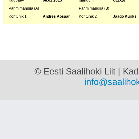
Kuupäev
08.02.2013
Mängu nr
U11-18
Parim mängija (A)
Parim mängija (B)
Kohtunik 1
Andres Aosaar
Kohtunik 2
Jaago Kuriks
© Eesti Saalihoki Liit | Ka
info@saalihok