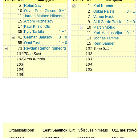
5
Robin Savi
1
Karl Kramm
10
Oliver Peter Olsson
0 + 1
2
Oskar Paiste
0 + 1
11
Jordan Matheo Niineorg
7
Varmo Ivask
15
Artjom Kuznetsov
9
Aidi Gerde Tuisk
2 + 0
17
Kaur Kristof Ots
10
Martin Mõtlik
35
Pyry Taskila
1 + 1
11
Karl-Markus Vijar
0 + 1
41
German Balasov
3 + 0
13
Joonas Tamme
55
Onni Taskila
1 + 0
15
Rein Sander
73
Reydan Ramon Niineorg
101
Tõnu Salm
101
Tõnu Savi
102
102
Argo Kungla
103
103
104
104
105
105
Organisatsioon
Eesti Saalihoki Liit
Võistluse nimetus
U11 meistrivõi