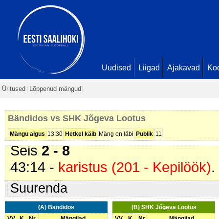
2 min
28:13 -
karistus (209 - Kinnihoid
Lootus
). 2 min
29:52 -
värav
. Marek Meleško (
B
Seis
2 - 5
Uudised
Liigad
Ajakavad
Ko
37:54 -
värav
. Kalmer Koossalu (
Üritused
Lõppenud mängud
41:04 -
värav
. Nikolai Roop (
SHK
Paulus. Seis
2 - 7
Bändidos vs SHK Jõgeva Lootus
42:11 -
värav
. Siim Hõim (
SHK J
Mängu algus
13:30
Hetkel käib
Mäng on läbi
Publik
11
Seis
2 - 8
43:14 -
karistus (201 - Kepilöök)
.
Suurenda
(A) Bändidos
(B) SHK Jõgeva Lootus
VV
K
Nr
Mängijad
VV
K
Nr
Mängijad