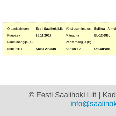
Organisatsioon
Eesti Saalihoki Liit
Võistluse nimetus
Esiliiga - A me
Kuupäev
25.11.2017
Mängu nr
EL-12-DBL
Parim mängija (A)
Parim mängija (B)
Kohtunik 1
Kaisa Aruaas
Kohtunik 2
Ott Järvela
© Eesti Saalihoki Liit | Ka
info@saalihok