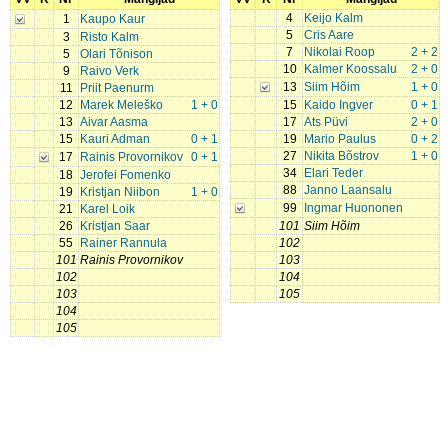
4
Keijo Kalm
1
Kaupo Kaur
5
Cris Aare
3
Risto Kalm
7
Nikolai Roop
2 + 2
5
Olari Tõnison
10
Kalmer Koossalu
2 + 0
9
Raivo Verk
13
Siim Hõim
1 + 0
11
Priit Paenurm
12
Marek Meleško
1 + 0
15
Kaido Ingver
0 + 1
13
Aivar Aasma
17
Ats Püvi
2 + 0
15
Kauri Adman
0 + 1
19
Mario Paulus
0 + 2
27
Nikita Bõstrov
1 + 0
17
Rainis Provornikov
0 + 1
34
Elari Teder
18
Jerofei Fomenko
88
Janno Laansalu
19
Kristjan Niibon
1 + 0
99
Ingmar Huononen
21
Karel Loik
26
Kristjan Saar
101
Siim Hõim
55
Rainer Rannula
102
101
Rainis Provornikov
103
102
104
103
105
104
105