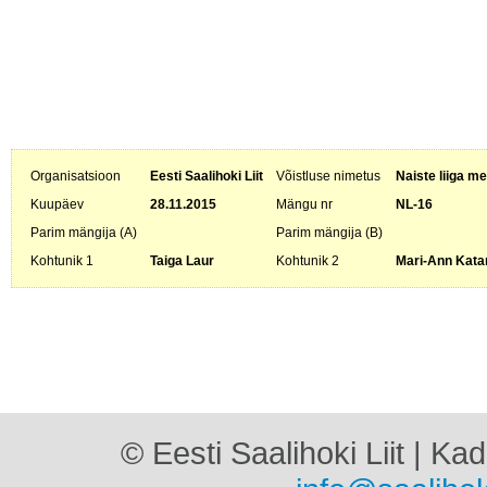
Organisatsioon
Eesti Saalihoki Liit
Võistluse nimetus
Naiste liiga me
Kuupäev
28.11.2015
Mängu nr
NL-16
Parim mängija (A)
Parim mängija (B)
Kohtunik 1
Taiga Laur
Kohtunik 2
Mari-Ann Katar
© Eesti Saalihoki Liit | Ka