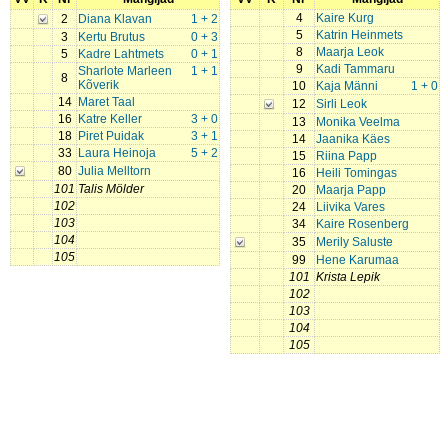
4
Kaire Kurg
2
Diana Klavan
1 + 2
5
Katrin Heinmets
3
Kertu Brutus
0 + 3
8
Maarja Leok
5
Kadre Lahtmets
0 + 1
9
Kadi Tammaru
Sharlote Marleen
1 + 1
8
Kõverik
10
Kaja Männi
1 + 0
14
Maret Taal
12
Sirli Leok
16
Katre Keller
3 + 0
13
Monika Veelma
18
Piret Puidak
3 + 1
14
Jaanika Käes
33
Laura Heinoja
5 + 2
15
Riina Papp
80
Julia Melltorn
16
Heili Tomingas
101
Talis Mölder
20
Maarja Papp
102
24
Liivika Vares
103
34
Kaire Rosenberg
104
35
Merily Saluste
105
99
Hene Karumaa
101
Krista Lepik
102
103
104
105