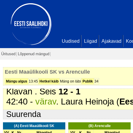
22:27 -
värav
. Laura Heinoja (
Ees
Marleen Kõverik. Seis
8 - 0
23:04 -
värav
. Laura Heinoja (
Ees
25:48 -
värav
. Diana Klavan (
Ees
Puidak. Seis
10 - 0
Uudised
Liigad
Ajakavad
Ko
30:14 -
värav
. Piret Puidak (
Eest
Üritused
Lõppenud mängud
Heinoja. Seis
11 - 0
39:49 -
värav
. Kaja Männi (
Arenc
Eesti Maaülikooli SK vs Arenculle
40:52 -
värav
. Laura Heinoja (
Ees
Mängu algus
13:45
Hetkel käib
Mäng on läbi
Publik
34
Klavan . Seis
12 - 1
42:40 -
värav
. Laura Heinoja (
Ees
Suurenda
(A) Eesti Maaülikooli SK
(B) Arenculle
VV
K
Nr
Mängijad
VV
K
Nr
Mängijad